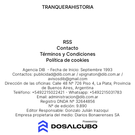
TRANQUERA
HISTORIA
RSS
Contacto
Términos y Condiciones
Política de cookies
Agencia DIB - Fecha de Inicio: Septiembre 1993
Contactos:
publicidad@dib.com.ar
/
vpignaton@dib.com.ar
/
avisosdib@gmail.com
Dirección de las oficinas: Calle 48 Nº 726 Piso 4, La Plata; Provincia
de Buenos Aires, Argentina
Teléfono: +5492215022421 - Whatsapp: +5492215031783
Email:
administracion@dib.com.ar
Registro DNDA Nº 32644856
Nº de edición: 9.890
Editor Responsable: Gonzalo Julián Irazoqui
Empresa propietaria del medio: Diarios Bonaerenses SA