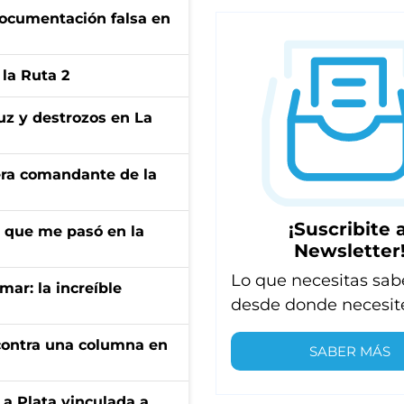
documentación falsa en
la Ruta 2
uz y destrozos en La
 era comandante de la
¡Suscribite a
r que me pasó en la
Newsletter
Lo que necesitas sab
mar: la increíble
desde donde necesit
r contra una columna en
SABER MÁS
La Plata vinculada a