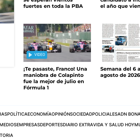
fuertes en toda la PBA
el año que vie
VIDEO
¡Te pasaste, Franco! Una
Semana del 6 a
maniobra de Colapinto
agosto de 202
fue la mejor de julio en
Fórmula 1
IAS
POLÍTICA
ECONOMÍA
OPINIÓN
SOCIEDAD
POLICIALES
ADN BONA
MEDIOS
EMPRESAS
DEPORTES
DIARIO EXTRA
VIDA Y SALUD HOY
M
STORIA