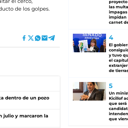
ltar el cerco,
proyecto
las mult
ducto de los golpes.
impagas
impidan 
carnet d
El gobie
consiguió
y tuvo qu
el capítu
extranjer
de tierra
Un minis
rta dentro de un pozo
Kicillof 
que será
candidat
intenden
n julio y marcaron la
que vien