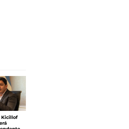
Kicillof
erá
tendente