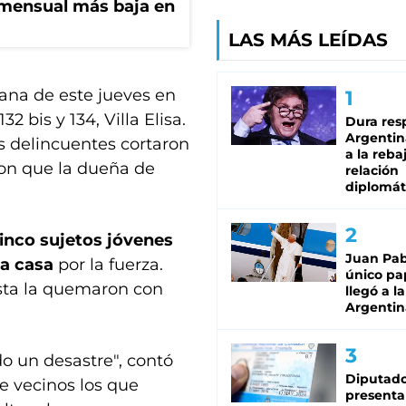
n mensual más baja en
LAS MÁS LEÍDAS
ñana de este jueves en
 bis y 134, Villa Elisa.
Dura res
Argentina
os delincuentes cortaron
a la reba
ron que la dueña de
relación
diplomát
inco sujetos jóvenes
Juan Pabl
 la casa
por la fuerza.
único pa
sta la quemaron con
llegó a la
Argentin
do un desastre", contó
Diputado
e vecinos los que
presenta