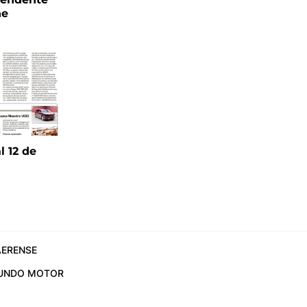
ne
l 12 de
6
ERENSE
UNDO MOTOR