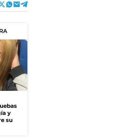
ORA
ruebas
ía y
re su