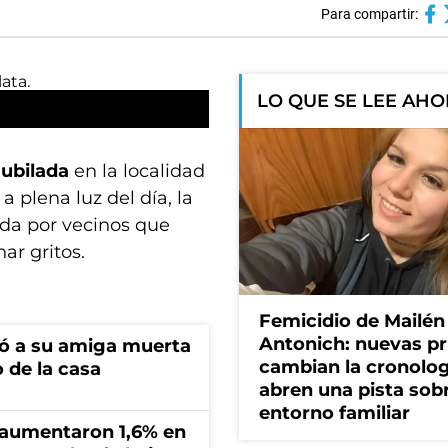
Para compartir:
LO QUE SE LEE AH
jubilada
en la localidad
) a plena luz del día, la
ada por vecinos que
ar gritos.
Femicidio de Mailén
Antonich: nuevas p
tró a su amiga muerta
cambian la cronolog
 de la casa
abren una pista sob
entorno familiar
s aumentaron 1,6% en