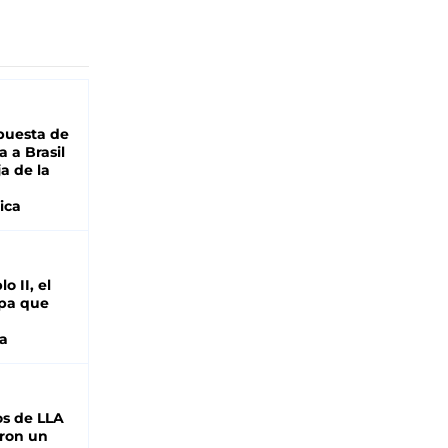
puesta de
 a Brasil
ja de la
ica
o II, el
pa que
a
s de LLA
ron un