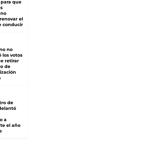
 para que
as
 no
renovar el
e conducir
rno no
 los votos
e retirar
lo de
ización
s
tro de
adelantó
o a
te el año
e