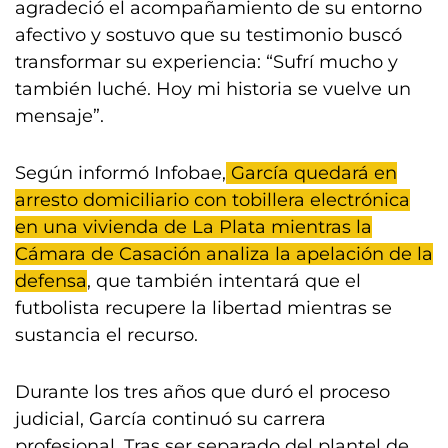
agradeció el acompañamiento de su entorno
afectivo y sostuvo que su testimonio buscó
transformar su experiencia: “Sufrí mucho y
también luché. Hoy mi historia se vuelve un
mensaje”.
Según informó Infobae,
García quedará en
arresto domiciliario con tobillera electrónica
en una vivienda de La Plata mientras la
Cámara de Casación analiza la apelación de la
defensa
, que también intentará que el
futbolista recupere la libertad mientras se
sustancia el recurso.
Durante los tres años que duró el proceso
judicial, García continuó su carrera
profesional. Tras ser separado del plantel de