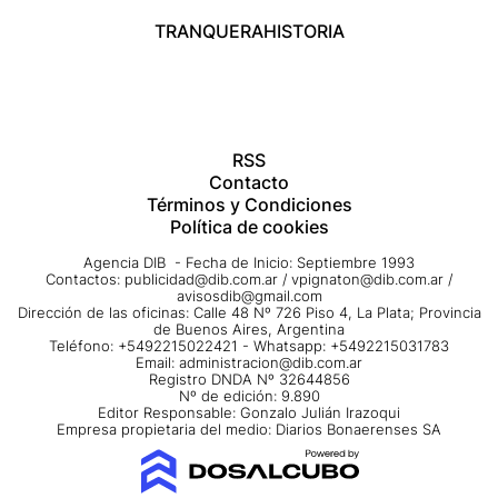
TRANQUERA
HISTORIA
RSS
Contacto
Términos y Condiciones
Política de cookies
Agencia DIB - Fecha de Inicio: Septiembre 1993
Contactos:
publicidad@dib.com.ar
/
vpignaton@dib.com.ar
/
avisosdib@gmail.com
Dirección de las oficinas: Calle 48 Nº 726 Piso 4, La Plata; Provincia
de Buenos Aires, Argentina
Teléfono: +5492215022421 - Whatsapp: +5492215031783
Email:
administracion@dib.com.ar
Registro DNDA Nº 32644856
Nº de edición: 9.890
Editor Responsable: Gonzalo Julián Irazoqui
Empresa propietaria del medio: Diarios Bonaerenses SA