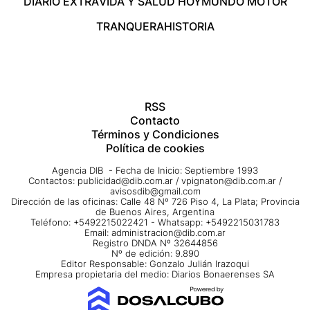
DIARIO EXTRA
VIDA Y SALUD HOY
MUNDO MOTOR
TRANQUERA
HISTORIA
RSS
Contacto
Términos y Condiciones
Política de cookies
Agencia DIB - Fecha de Inicio: Septiembre 1993
Contactos:
publicidad@dib.com.ar
/
vpignaton@dib.com.ar
/
avisosdib@gmail.com
Dirección de las oficinas: Calle 48 Nº 726 Piso 4, La Plata; Provincia
de Buenos Aires, Argentina
Teléfono: +5492215022421 - Whatsapp: +5492215031783
Email:
administracion@dib.com.ar
Registro DNDA Nº 32644856
Nº de edición: 9.890
Editor Responsable: Gonzalo Julián Irazoqui
Empresa propietaria del medio: Diarios Bonaerenses SA