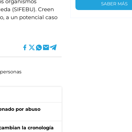
ros organismos
SABER MÁS
ueda (SIFEBU). Creen
o, a un potencial caso
 personas
denado por abuso
cambian la cronología