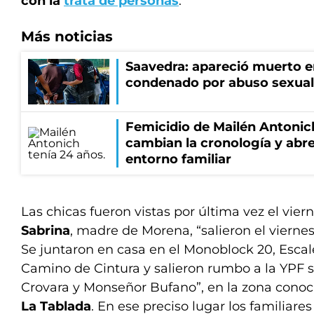
con la
trata de personas
.
Más noticias
Saavedra: apareció muerto en
condenado por abuso sexual
Femicidio de Mailén Antonic
cambian la cronología y abre
entorno familiar
Las chicas fueron vistas por última vez el vier
Sabrina
, madre de Morena, “salieron el viernes 
Se juntaron en casa en el Monoblock 20, Escal
Camino de Cintura y salieron rumbo a la YPF 
Crovara y Monseñor Bufano”, en la zona con
La Tablada
. En ese preciso lugar los familiare