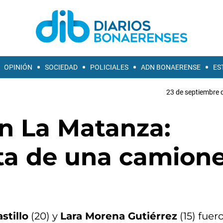
OPINIÓN
SOCIEDAD
POLICIALES
ADN BONAERENSE
ES
23 de septiembre 
n La Matanza:
sta de una camion
stillo
(20) y
Lara Morena Gutiérrez
(15) fuer