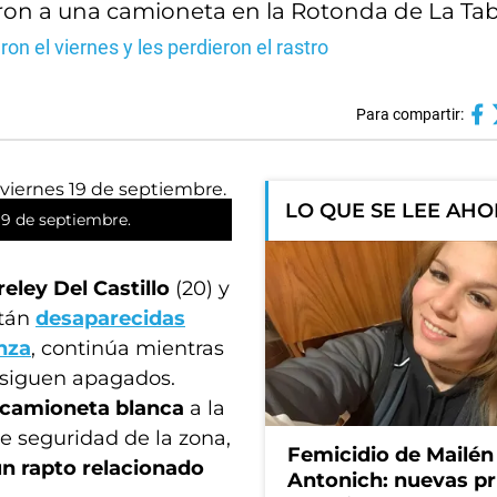
eron a una camioneta en la Rotonda de La Tab
n el viernes y les perdieron el rastro
Para compartir:
LO QUE SE LEE AH
19 de septiembre.
eley Del Castillo
(20) y
stán
desaparecidas
nza
, continúa mientras
s siguen apagados.
na camioneta blanca
a la
e seguridad de la zona,
Femicidio de Mailén
n rapto relacionado
Antonich: nuevas p