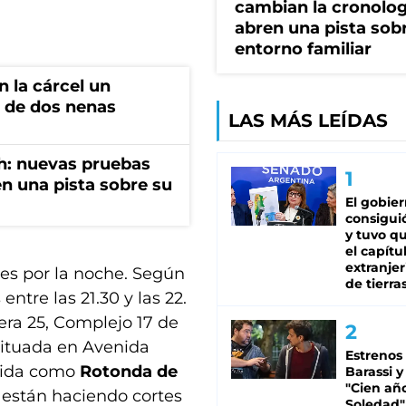
cambian la cronolog
abren una pista sob
entorno familiar
 la cárcel un
 de dos nenas
LAS MÁS LEÍDAS
h: nuevas pruebas
n una pista sobre su
El gobie
consiguió
y tuvo qu
el capítu
extranjer
nes por la noche. Según
de tierra
entre las 21.30 y las 22.
era 25, Complejo 17 de
situada en Avenida
Estrenos
ocida como
Rotonda de
Barassi y
"Cien añ
s están haciendo cortes
Soledad"