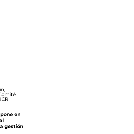
 pone en
al
la gestión