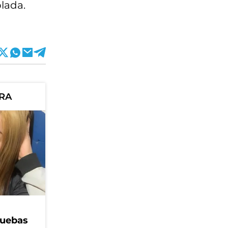
lada.
ORA
ruebas