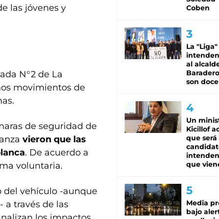
de las jóvenes y
Coben
La "Liga"
intende
al alcald
Baradero
zada N°2 de La
son doce
imos movimientos de
mas.
Un minis
ámaras de seguridad de
Kicillof 
que será
atanza
vieron que las
candidat
blanca
. De acuerdo a
intenden
que vien
rma voluntaria.
to del vehículo -aunque
Media pr
 a través de las
bajo aler
analizan los impactos