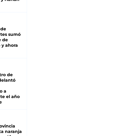
 de
ntes sumó
e de
 y ahora
tro de
adelantó
o a
te el año
e
ovincia
ta naranja