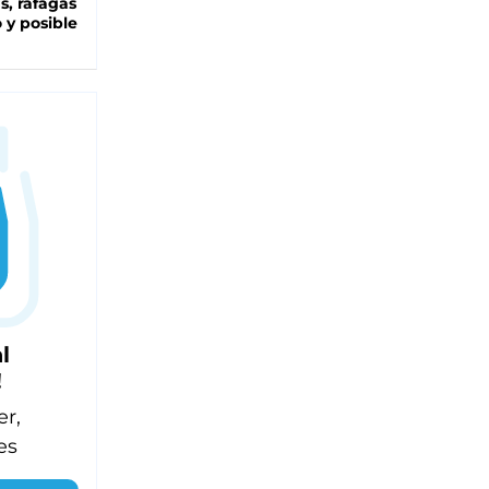
as, ráfagas
 y posible
l
!
er,
es