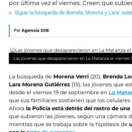
por última vez el viernes. Creen que subi
Sigue la búsqueda de Brenda, Morena y Lara: saliero
Por
Agencia DIB
Las jóvenes que desaparecieron en La Matanza el viernes 
La búsqueda de
Morena Verri
(20),
Brenda Lor
Lara Morena Gutiérrez
(15), las jóvenes que e
desde el viernes 19 de septiembre en
La Mata
que sus familiares sostienen que los celulare
Ahora
la Policía está detrás del rastro de u
que subieron las jóvenes, según una cámara d
mientras que se trabaja sobre la hipótesis de
u