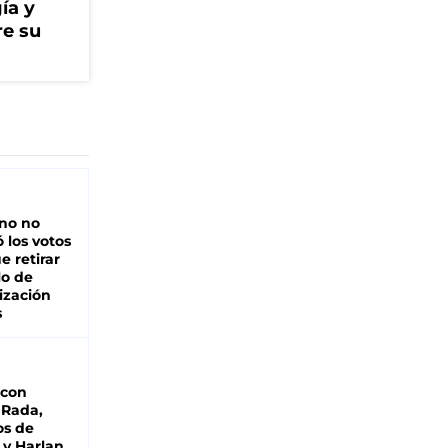
ía y
re su
rno no
 los votos
e retirar
lo de
ización
s
 con
 Rada,
os de
 y Harlan