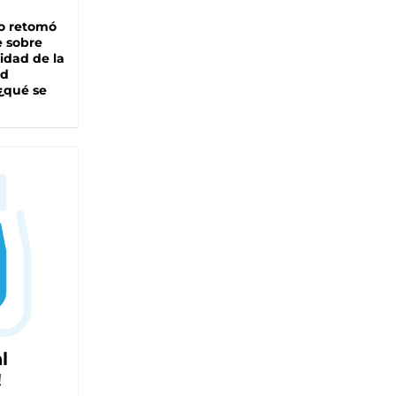
o retomó
e sobre
lidad de la
ad
 ¿qué se
l
!