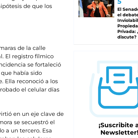
hipótesis de que los
El Senad
el debat
Inviolabi
Propied
Privada:
discute?
ámaras de la calle
 El registro fílmico
ncidencia se fortaleció
 que había sido
 Ella reconoció a los
obado el celular días
rtió en un eje clave de
ora se secuestró el
¡Suscribite a
o a un tercero. Esa
Newsletter