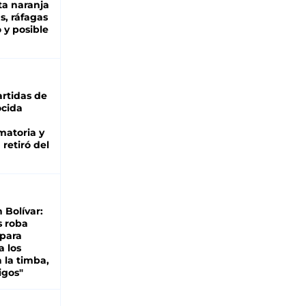
ta naranja
as, ráfagas
 y posible
rtidas de
cida
matoria y
retiró del
n Bolívar:
s roba
 para
a los
 la timba,
igos"