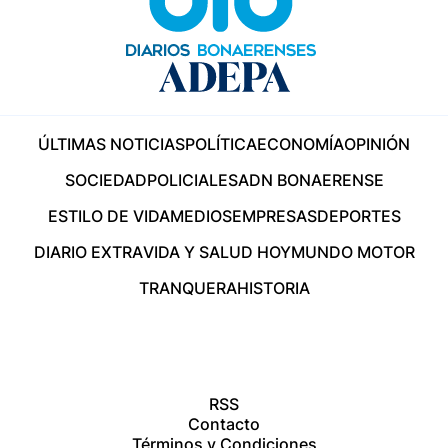
ÚLTIMAS NOTICIAS
POLÍTICA
ECONOMÍA
OPINIÓN
SOCIEDAD
POLICIALES
ADN BONAERENSE
ESTILO DE VIDA
MEDIOS
EMPRESAS
DEPORTES
DIARIO EXTRA
VIDA Y SALUD HOY
MUNDO MOTOR
TRANQUERA
HISTORIA
RSS
Contacto
Términos y Condiciones