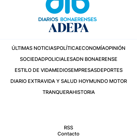
ÚLTIMAS NOTICIAS
POLÍTICA
ECONOMÍA
OPINIÓN
SOCIEDAD
POLICIALES
ADN BONAERENSE
ESTILO DE VIDA
MEDIOS
EMPRESAS
DEPORTES
DIARIO EXTRA
VIDA Y SALUD HOY
MUNDO MOTOR
TRANQUERA
HISTORIA
RSS
Contacto