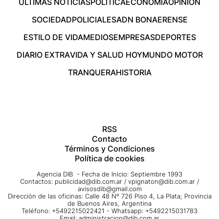
ÚLTIMAS NOTICIAS
POLÍTICA
ECONOMÍA
OPINIÓN
SOCIEDAD
POLICIALES
ADN BONAERENSE
ESTILO DE VIDA
MEDIOS
EMPRESAS
DEPORTES
DIARIO EXTRA
VIDA Y SALUD HOY
MUNDO MOTOR
TRANQUERA
HISTORIA
RSS
Contacto
Términos y Condiciones
Política de cookies
Agencia DIB - Fecha de Inicio: Septiembre 1993
Contactos:
publicidad@dib.com.ar
/
vpignaton@dib.com.ar
/
avisosdib@gmail.com
Dirección de las oficinas: Calle 48 Nº 726 Piso 4, La Plata; Provincia
de Buenos Aires, Argentina
Teléfono: +5492215022421 - Whatsapp: +5492215031783
Email:
administracion@dib.com.ar