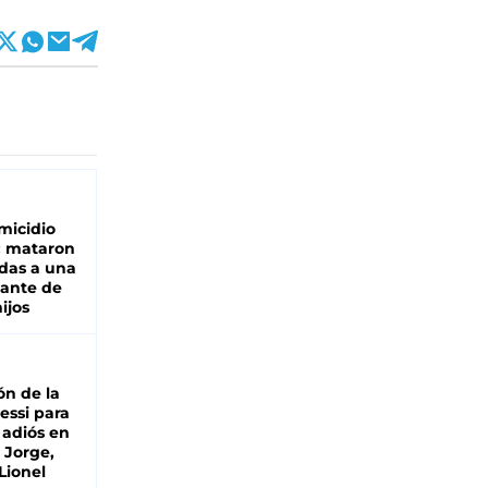
micidio
: mataron
das a una
lante de
hijos
ón de la
essi para
 adiós en
 Jorge,
Lionel