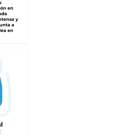
u
ión en
ada
intensa y
unta a
lea en
l
!