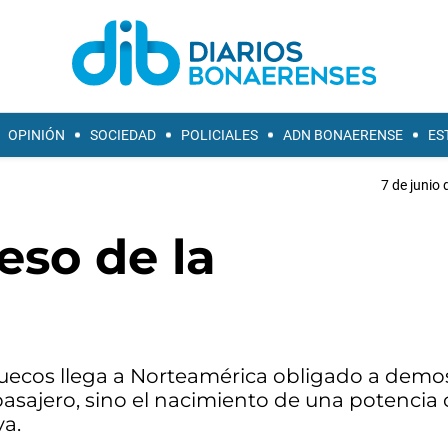
OPINIÓN
SOCIEDAD
POLICIALES
ADN BONAERENSE
ES
7 de junio 
eso de la
rruecos llega a Norteamérica obligado a demo
 pasajero, sino el nacimiento de una potencia
va.