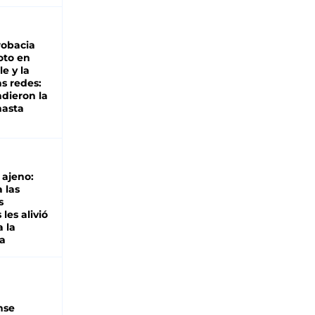
robacia
oto en
le y la
as redes:
ndieron la
hasta
o ajeno:
 las
s
les alivió
a la
a
nse