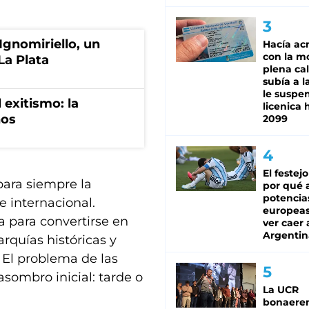
Ignomiriello, un
Hacía ac
con la m
La Plata
plena cal
subía a l
le suspe
 exitismo: la
licenica 
nos
2099
El festej
para siempre la
por qué a
potencia
e internacional.
europeas 
 para convertirse en
ver caer 
Argentin
rquías históricas y
. El problema de las
sombro inicial: tarde o
La UCR
bonaere