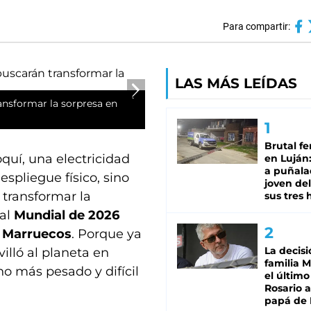
Para compartir:
LAS MÁS LEÍDAS
ansformar la sorpresa en
Brutal fe
oquí, una electricidad
en Luján
a puñala
spliegue físico, sino
joven de
transformar la
sus tres 
 al
Mundial de 2026
o
Marruecos
. Porque ya
La decisi
illó al planeta en
familia M
o más pesado y difícil
el último
Rosario a
papá de 