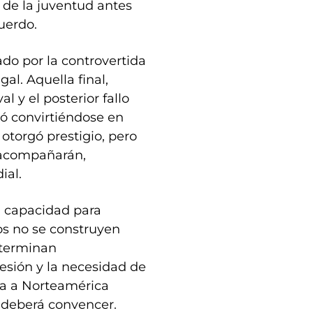
o de la juventud antes
uerdo.
do por la controvertida
al. Aquella final,
y el posterior fallo
nó convirtiéndose en
 otorgó prestigio, pero
 acompañarán,
ial.
su capacidad para
os no se construyen
 terminan
esión y la necesidad de
ga a Norteamérica
 deberá convencer.