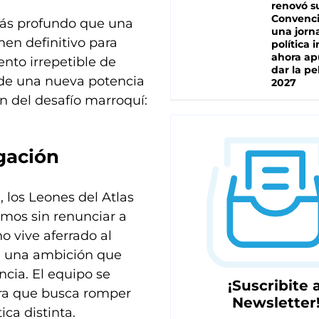
renovó s
Convenc
más profundo que una
una jorn
men definitivo para
política 
ahora ap
nto irrepetible de
dar la pe
 de una nueva potencia
2027
ón del desafío marroquí:
gación
 los Leones del Atlas
smos sin renunciar a
o vive aferrado al
de una ambición que
ncia. El equipo se
¡Suscribite a
ra que busca romper
Newsletter
ica distinta.