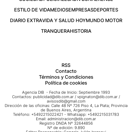
ESTILO DE VIDA
MEDIOS
EMPRESAS
DEPORTES
DIARIO EXTRA
VIDA Y SALUD HOY
MUNDO MOTOR
TRANQUERA
HISTORIA
RSS
Contacto
Términos y Condiciones
Política de cookies
Agencia DIB - Fecha de Inicio: Septiembre 1993
Contactos:
publicidad@dib.com.ar
/
vpignaton@dib.com.ar
/
avisosdib@gmail.com
Dirección de las oficinas: Calle 48 Nº 726 Piso 4, La Plata; Provincia
de Buenos Aires, Argentina
Teléfono: +5492215022421 - Whatsapp: +5492215031783
Email:
administracion@dib.com.ar
Registro DNDA Nº 32644856
Nº de edición: 9.890