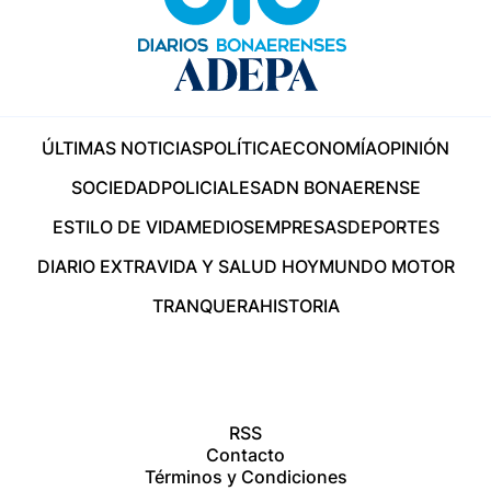
ÚLTIMAS NOTICIAS
POLÍTICA
ECONOMÍA
OPINIÓN
SOCIEDAD
POLICIALES
ADN BONAERENSE
ESTILO DE VIDA
MEDIOS
EMPRESAS
DEPORTES
DIARIO EXTRA
VIDA Y SALUD HOY
MUNDO MOTOR
TRANQUERA
HISTORIA
RSS
Contacto
Términos y Condiciones