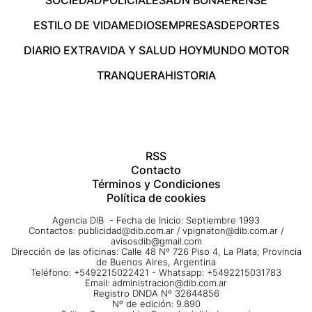
ESTILO DE VIDA
MEDIOS
EMPRESAS
DEPORTES
DIARIO EXTRA
VIDA Y SALUD HOY
MUNDO MOTOR
TRANQUERA
HISTORIA
RSS
Contacto
Términos y Condiciones
Política de cookies
Agencia DIB - Fecha de Inicio: Septiembre 1993
Contactos:
publicidad@dib.com.ar
/
vpignaton@dib.com.ar
/
avisosdib@gmail.com
Dirección de las oficinas: Calle 48 Nº 726 Piso 4, La Plata; Provincia
de Buenos Aires, Argentina
Teléfono: +5492215022421 - Whatsapp: +5492215031783
Email:
administracion@dib.com.ar
Registro DNDA Nº 32644856
Nº de edición: 9.890