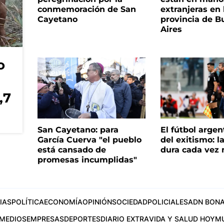
conmemoración de San
extranjeras en 
Cayetano
provincia de B
Aires
o
,7
San Cayetano: para
El fútbol argen
García Cuerva "el pueblo
del exitismo: l
está cansado de
dura cada vez
promesas incumplidas"
IAS
POLÍTICA
ECONOMÍA
OPINIÓN
SOCIEDAD
POLICIALES
ADN BONA
MEDIOS
EMPRESAS
DEPORTES
DIARIO EXTRA
VIDA Y SALUD HOY
M