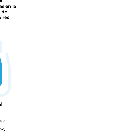
s
as en la
a de
ires
l
!
er,
es