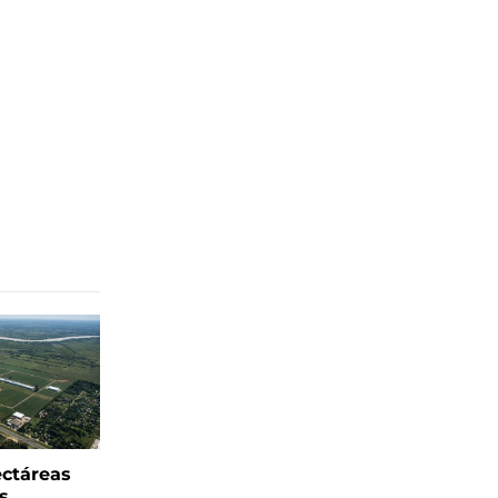
ectáreas
s