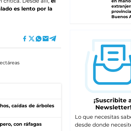
crítica. Desde allí,
el
en mano
extranjer
alado es lento por la
provinci
Buenos A
ectáreas
¡Suscribite a
hos, caídas de árboles
Newsletter
Lo que necesitas sab
pero, con ráfagas
desde donde necesit