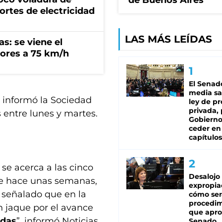
de Buenos Aires
ortes de electricidad
LAS MÁS LEÍDAS
s: se viene el
ores a 75 km/h
El Senad
media sa
, informó la Sociedad
ley de p
privada, 
s entre lunes y martes.
Gobierno
ceder en
capítulos
se acerca a las cinco
Desalojo
ue hace unas semanas,
expropia
 señalado que en la
cómo ser
procedi
n jaque por el avance
que apro
adas
”, informó Noticias
Senado