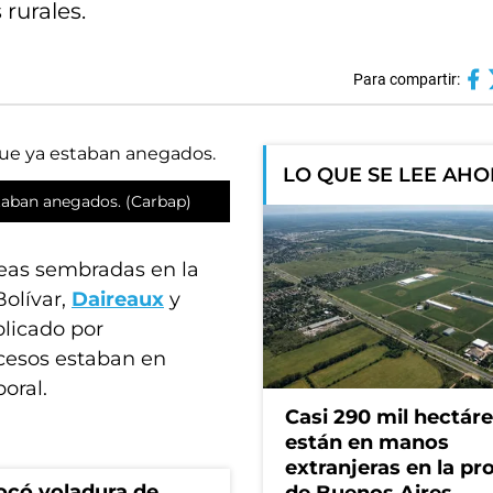
 rurales.
Para compartir:
LO QUE SE LEE AH
staban anegados. (Carbap)
reas sembradas en la
olívar,
Daireaux
y
licado por
cesos estaban en
oral.
Casi 290 mil hectár
están en manos
extranjeras en la pr
ocó voladura de