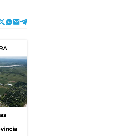
ORA
eas
ovincia