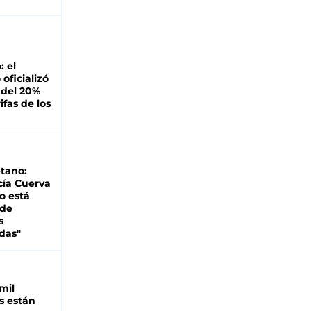
: el
oficializó
 del 20%
ifas de los
tano:
cía Cuerva
o está
 de
s
das"
mil
s están