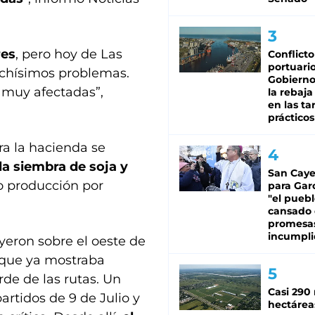
res
, pero hoy de Las
Conflicto
portuario
uchísimos problemas.
Gobierno 
 muy afectadas”,
la rebaja
en las tar
prácticos
ra la hacienda se
a siembra de soja y
San Caye
 o producción por
para Gar
"el puebl
cansado
promesa
incumpli
ayeron sobre el oeste de
 que ya mostraba
de de las rutas. Un
Casi 290 
rtidos de 9 de Julio y
hectárea