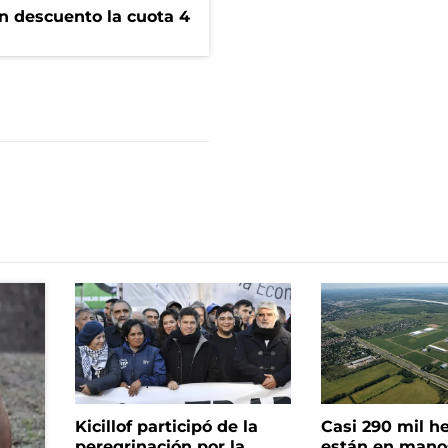
n descuento la cuota 4
Kicillof participó de la
Casi 290 mil h
peregrinación por la
están en mano