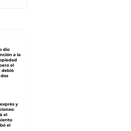
o dio
nción a la
ropiedad
pero el
 debió
 dos
 exprés y
ciones:
á el
miento
bó el