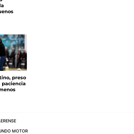
la
uenos
tino, preso
a paciencia
 menos
ERENSE
UNDO MOTOR