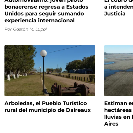
Automovilismo: joven piloto
El cobro d
bonaerense regresa a Estados
a intenden
Unidos para seguir sumando
Justicia
experiencia internacional
Por
Gastón M. Luppi
Arboledas, el Pueblo Turístico
Estiman en
rural del municipio de Daireaux
hectáreas 
lluvias en
Aires