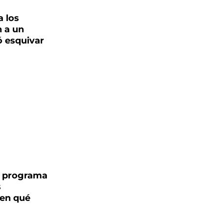
a los
 a un
ó esquivar
n programa
s
 en qué