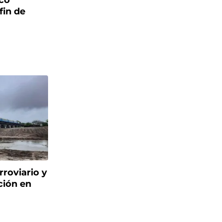
sco
fin de
roviario y
ción en