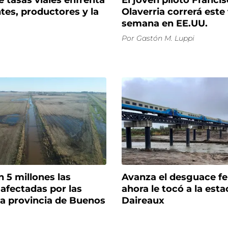
e tasas viales enfrenta
El joven piloto Franci
tes, productores y la
Olaverria correrá este 
semana en EE.UU.
Por
Gastón M. Luppi
 5 millones las
Avanza el desguace fer
afectadas por las
ahora le tocó a la esta
 la provincia de Buenos
Daireaux