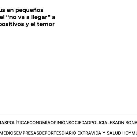
us en pequeños
el “no va a llegar” a
positivos y el temor
IAS
POLÍTICA
ECONOMÍA
OPINIÓN
SOCIEDAD
POLICIALES
ADN BONA
MEDIOS
EMPRESAS
DEPORTES
DIARIO EXTRA
VIDA Y SALUD HOY
M