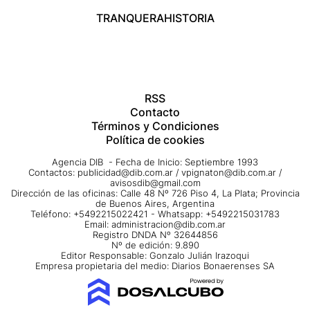
TRANQUERA
HISTORIA
RSS
Contacto
Términos y Condiciones
Política de cookies
Agencia DIB - Fecha de Inicio: Septiembre 1993
Contactos:
publicidad@dib.com.ar
/
vpignaton@dib.com.ar
/
avisosdib@gmail.com
Dirección de las oficinas: Calle 48 Nº 726 Piso 4, La Plata; Provincia
de Buenos Aires, Argentina
Teléfono: +5492215022421 - Whatsapp: +5492215031783
Email:
administracion@dib.com.ar
Registro DNDA Nº 32644856
Nº de edición: 9.890
Editor Responsable: Gonzalo Julián Irazoqui
Empresa propietaria del medio: Diarios Bonaerenses SA