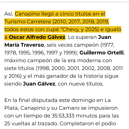
Así,
Canapino llegó a cinco títulos en el
Turismo Carretera (2010, 2017, 2018, 2019,
todos estos con cupé “Chevy, y 2025) e igualó
a
Oscar Alfredo Gálvez
. Lo superan
Juan
María Traverso
, seis veces campeón (1977,
1978, 1995, 1996, 1997 y 1999);
Guillermo Ortelli
,
máximo campeón de la era moderna con
siete títulos (1998, 2000, 2001, 2002, 2008, 2011
y 2016) y el más ganador de la historia sigue
siendo
Juan Gálvez
, con nueve títulos.
En la final disputada este domingo en La
Plata, Canapino y su Camaro se impusieron
con un tiempo de 35:53,333 minutos para las
25 vueltas al trazado. Completaron el podio