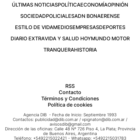
ÚLTIMAS NOTICIAS
POLÍTICA
ECONOMÍA
OPINIÓN
SOCIEDAD
POLICIALES
ADN BONAERENSE
ESTILO DE VIDA
MEDIOS
EMPRESAS
DEPORTES
DIARIO EXTRA
VIDA Y SALUD HOY
MUNDO MOTOR
TRANQUERA
HISTORIA
RSS
Contacto
Términos y Condiciones
Política de cookies
Agencia DIB - Fecha de Inicio: Septiembre 1993
Contactos:
publicidad@dib.com.ar
/
vpignaton@dib.com.ar
/
avisosdib@gmail.com
Dirección de las oficinas: Calle 48 Nº 726 Piso 4, La Plata; Provincia
de Buenos Aires, Argentina
Teléfono: +5492215022421 - Whatsapp: +5492215031783