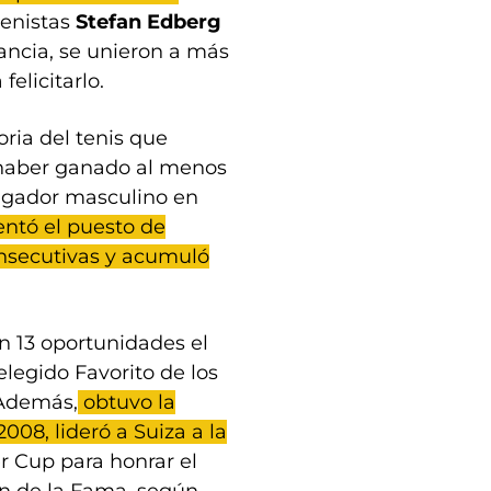
tenistas
Stefan Edberg
fancia, se unieron a más
elicitarlo.
ria del tenis que
 (haber ganado al menos
jugador masculino en
entó el puesto de
nsecutivas y acumuló
en 13 oportunidades el
legido Favorito de los
 Además,
obtuvo la
008, lideró a Suiza a la
er Cup para honrar el