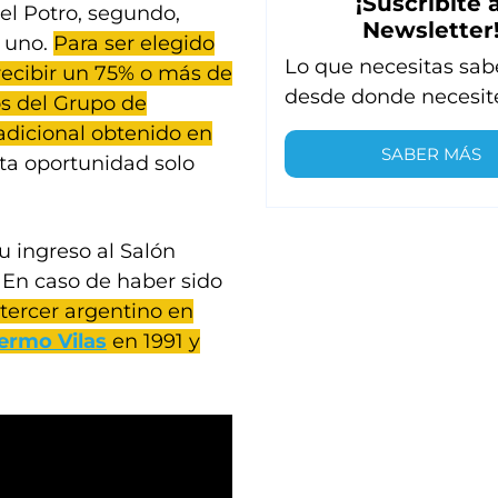
¡Suscribite a
Del Potro, segundo,
Newsletter
, uno.
Para ser elegido
Lo que necesitas sab
recibir un 75% o más de
desde donde necesit
os del Grupo de
 adicional obtenido en
SABER MÁS
ta oportunidad solo
u ingreso al Salón
. En caso de haber sido
 tercer argentino en
lermo Vilas
en 1991 y