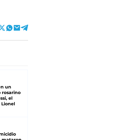
en un
 rosarino
si, el
 Lionel
micidio
: mataron