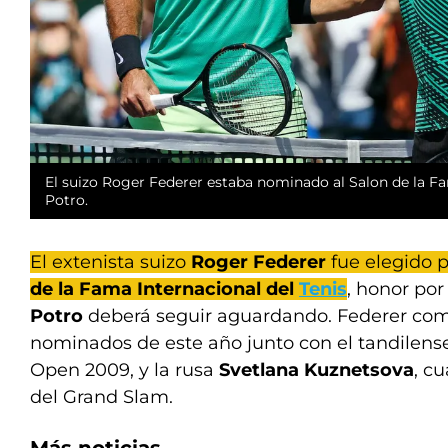
El suizo Roger Federer estaba nominado al Salon de la Fa
Potro.
El extenista suizo
Roger Federer
fue elegido p
de la Fama Internacional del
Tenis
, honor por
Potro
deberá seguir aguardando. Federer compa
nominados de este año junto con el tandilen
Open 2009, y la rusa
Svetlana Kuznetsova
, c
del Grand Slam.
Más noticias