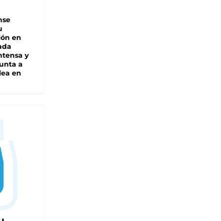
nse
u
ión en
ada
intensa y
unta a
lea en