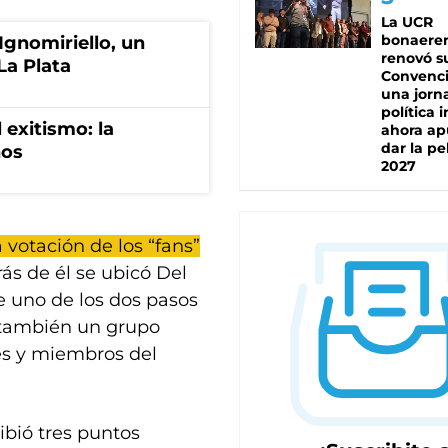
La UCR
bonaere
Ignomiriello, un
renovó s
La Plata
Convenc
una jorn
política 
 exitismo: la
ahora ap
dar la pe
nos
2027
 votación de los “fans”
rás de él se ubicó Del
e uno de los dos pasos
a también un grupo
res y miembros del
cibió tres puntos