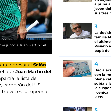
a puñala
joven de
sus tres 
La decisi
familia M
el último
ma junto a Juan Martín del
Rosario a
papá de 
ara ingresar al
Salón
Hacía ac
 el que
Juan Martín del
con la m
rtía la lista de
plena cal
subía a l
se, campeón del US
le suspe
uatro veces campeona
licenica 
2099