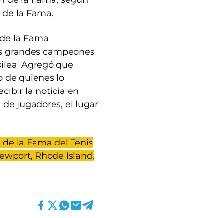
ón de la Fama, según
n de la Fama.
 de la Fama
ntos grandes campeones
silea. Agregó que
lo de quienes lo
cibir la noticia en
 de jugadores, el lugar
n de la Fama del Tenis
ewport, Rhode Island,