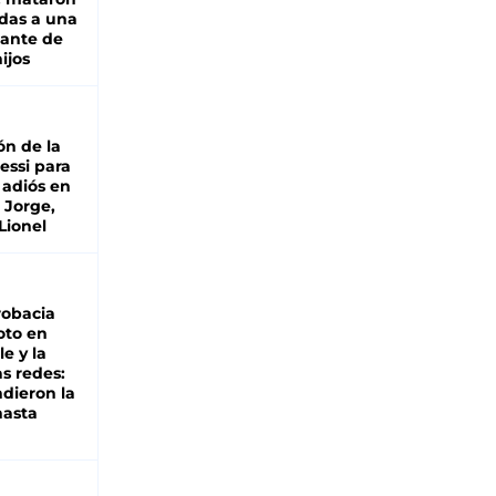
das a una
lante de
hijos
ón de la
essi para
 adiós en
 Jorge,
Lionel
robacia
oto en
le y la
as redes:
ndieron la
hasta