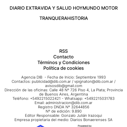
DIARIO EXTRA
VIDA Y SALUD HOY
MUNDO MOTOR
TRANQUERA
HISTORIA
RSS
Contacto
Términos y Condiciones
Política de cookies
Agencia DIB - Fecha de Inicio: Septiembre 1993
Contactos:
publicidad@dib.com.ar
/
vpignaton@dib.com.ar
/
avisosdib@gmail.com
Dirección de las oficinas: Calle 48 Nº 726 Piso 4, La Plata; Provincia
de Buenos Aires, Argentina
Teléfono: +5492215022421 - Whatsapp: +5492215031783
Email:
administracion@dib.com.ar
Registro DNDA Nº 32644856
Nº de edición: 9.890
Editor Responsable: Gonzalo Julián Irazoqui
Empresa propietaria del medio: Diarios Bonaerenses SA