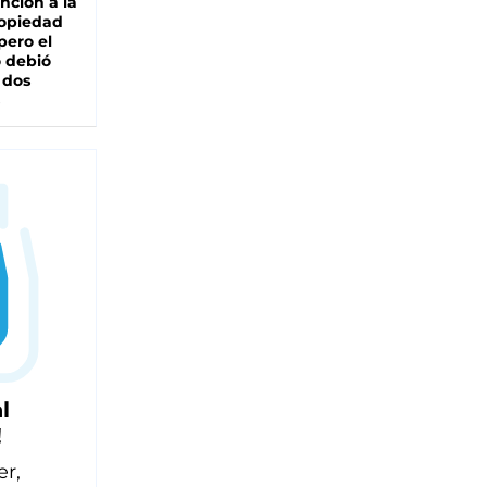
nción a la
ropiedad
pero el
 debió
 dos
l
!
er,