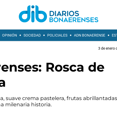
OPINIÓN
SOCIEDAD
POLICIALES
ADN BONAERENSE
ES
3 de enero 
enses: Rosca de
a
 suave crema pastelera, frutas abrillantadas
a milenaria historia.