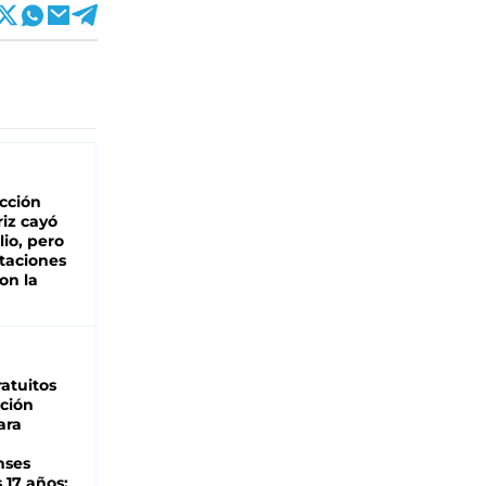
cción
iz cayó
lio, pero
rtaciones
on la
d
atuitos
ción
ara
nses
 17 años: