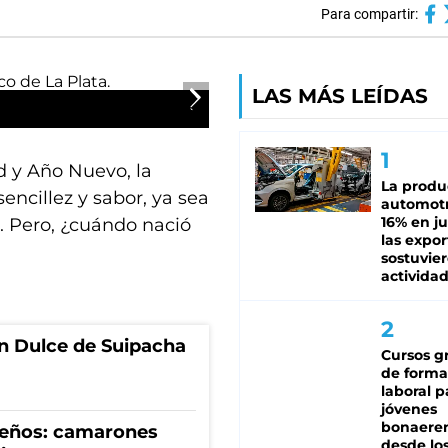
Para compartir:
LAS MÁS LEÍDAS
 y Año Nuevo, la
La produ
encillez y sabor, ya sea
automotr
16% en ju
. Pero, ¿cuándo nació
las expo
sostuvier
activida
n Dulce de Suipacha
Cursos gr
de forma
laboral p
jóvenes
bonaere
deños: camarones
desde los