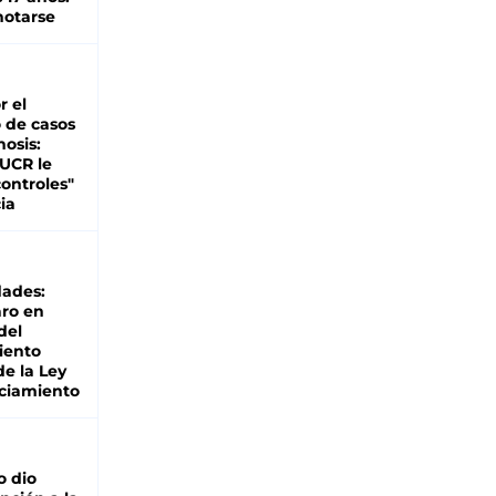
otarse
r el
 de casos
nosis:
 UCR le
ontroles"
ia
dades:
ro en
del
iento
de la Ley
ciamiento
o dio