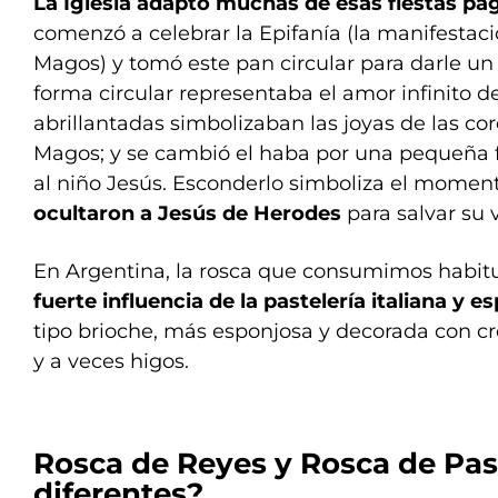
La Iglesia adaptó muchas de esas fiestas pa
comenzó a celebrar la Epifanía (la manifestaci
Magos) y tomó este pan circular para darle un
forma circular representaba el amor infinito de
abrillantadas simbolizaban las joyas de las co
Magos; y se cambió el haba por una pequeña 
al niño Jesús. Esconderlo simboliza el mome
ocultaron a Jesús de Herodes
para salvar su v
En Argentina, la rosca que consumimos habi
fuerte influencia de la pastelería italiana y e
tipo brioche, más esponjosa y decorada con cr
y a veces higos.
Rosca de Reyes y Rosca de
Pas
diferentes?