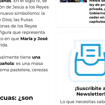
ganas
. En el siglo IV, se
media sa
ley de p
ón de Jesús a los Reyes
privada, 
 nuevo simbolismo: la
Gobierno
ceder en
 Dios; las frutas
capítulos
ronas de los Reyes
figura que representa
nto en que
María y José
ida.
tualmente tiene
una
spañola
: es una masa
ema pastelera, cerezas
¡Suscribite a
Newsletter
cuas
: ¿son
Lo que necesitas sab