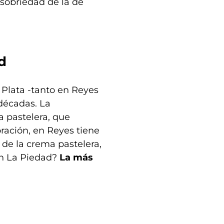
sobriedad de la de
d
 Plata -tanto en Reyes
décadas. La
a pastelera, que
ración, en Reyes tiene
 de la crema pastelera,
en La Piedad?
La más