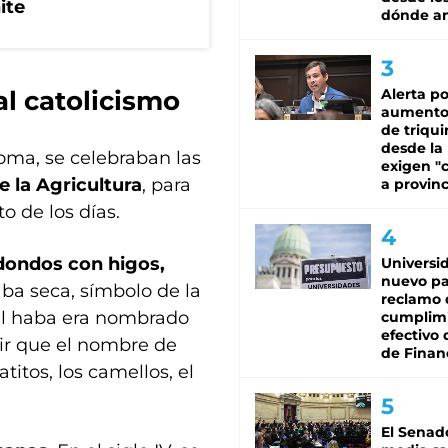
ite
dónde an
al catolicismo
Alerta po
aumento
de triqui
desde la
oma, se celebraban las
exigen "c
e la Agricultura
, para
a provinc
to de los días.
dondos con higos,
Universi
nuevo pa
aba seca, símbolo de la
reclamo 
 el haba era nombrado
cumplim
efectivo 
cir que el nombre de
de Finan
itos, los camellos, el
El Senad