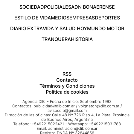
SOCIEDAD
POLICIALES
ADN BONAERENSE
ESTILO DE VIDA
MEDIOS
EMPRESAS
DEPORTES
DIARIO EXTRA
VIDA Y SALUD HOY
MUNDO MOTOR
TRANQUERA
HISTORIA
RSS
Contacto
Términos y Condiciones
Política de cookies
Agencia DIB - Fecha de Inicio: Septiembre 1993
Contactos:
publicidad@dib.com.ar
/
vpignaton@dib.com.ar
/
avisosdib@gmail.com
Dirección de las oficinas: Calle 48 Nº 726 Piso 4, La Plata; Provincia
de Buenos Aires, Argentina
Teléfono: +5492215022421 - Whatsapp: +5492215031783
Email:
administracion@dib.com.ar
Registro DNDA Nº 32644856