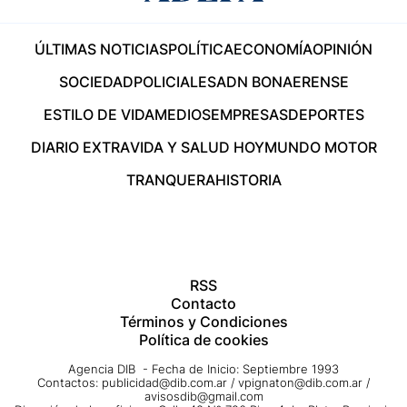
ÚLTIMAS NOTICIAS
POLÍTICA
ECONOMÍA
OPINIÓN
SOCIEDAD
POLICIALES
ADN BONAERENSE
ESTILO DE VIDA
MEDIOS
EMPRESAS
DEPORTES
DIARIO EXTRA
VIDA Y SALUD HOY
MUNDO MOTOR
TRANQUERA
HISTORIA
RSS
Contacto
Términos y Condiciones
Política de cookies
Agencia DIB - Fecha de Inicio: Septiembre 1993
Contactos:
publicidad@dib.com.ar
/
vpignaton@dib.com.ar
/
avisosdib@gmail.com