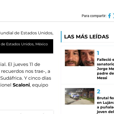
Para compartir:
LAS MÁS LEÍDAS
l de Estados Unidos, México
Falleció 
l. El jueves 11 de
sanatorio
Jorge Mes
 recuerdos nos trae-, a
padre de
 Sudáfrica. Y cinco días
Messi
Lionel
Scaloni
, equipo
Brutal fe
en Luján
a puñala
joven de