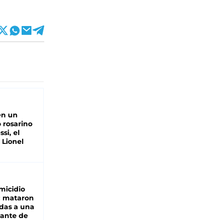
en un
 rosarino
si, el
 Lionel
micidio
: mataron
das a una
lante de