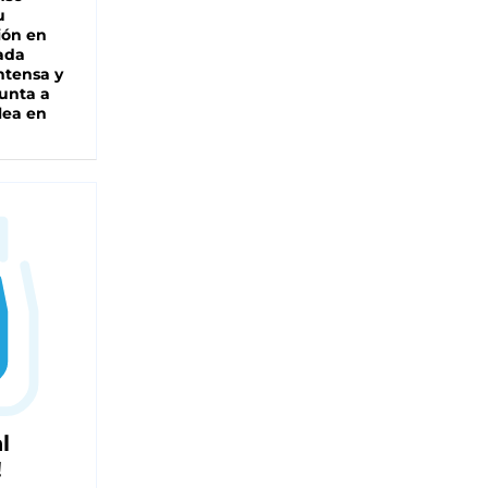
u
ión en
ada
intensa y
unta a
lea en
l
!