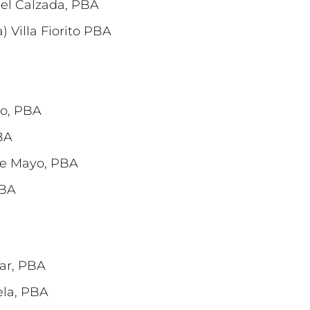
ael Calzada, PBA
 Villa Fiorito PBA
to, PBA
BA
de Mayo, PBA
PBA
bar, PBA
ela, PBA