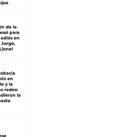
hijos
ón de la
essi para
 adiós en
 Jorge,
Lionel
robacia
oto en
le y la
as redes:
ndieron la
hasta
nse