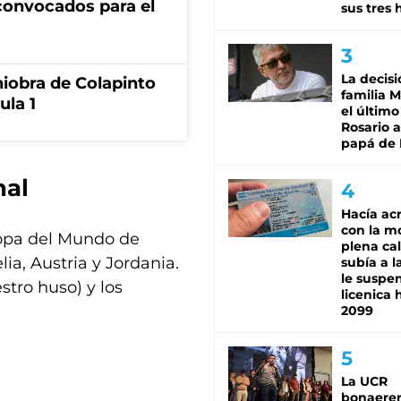
6 convocados para el
sus tres 
La decisi
niobra de Colapinto
familia M
ula 1
el último
Rosario a
papá de 
nal
Hacía ac
con la m
Copa del Mundo de
plena cal
ia, Austria y Jordania.
subía a l
le suspe
stro huso) y los
licenica 
2099
La UCR
bonaere