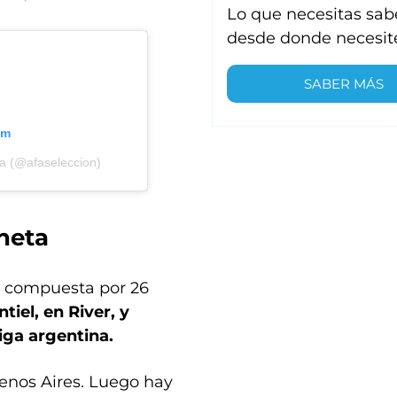
Lo que necesitas sab
desde donde necesit
SABER MÁS
am
na (@afaseleccion)
neta
tá compuesta por 26
iel, en River, y
iga argentina.
uenos Aires. Luego hay