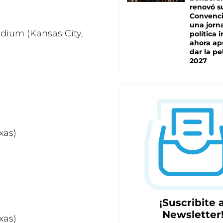
renovó s
Convenc
una jorn
dium (Kansas City,
política 
ahora ap
dar la pe
2027
xas)
¡Suscribite a
Newsletter
xas)