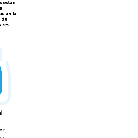
s están
s
as en la
a de
ires
l
!
er,