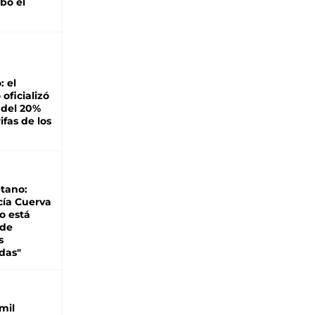
bó el
: el
oficializó
 del 20%
ifas de los
tano:
cía Cuerva
o está
 de
s
das"
mil