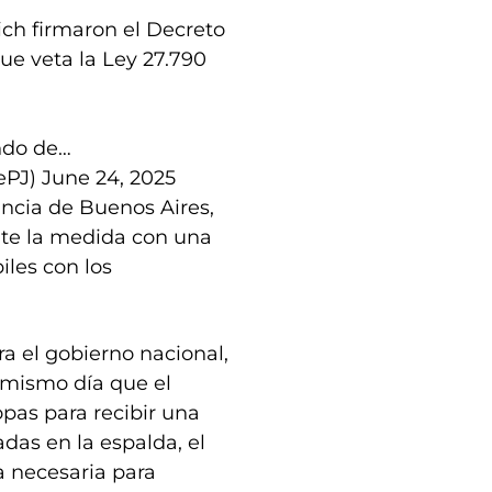
rich firmaron el Decreto
que veta la Ley 27.790
ndo de…
ePJ)
June 24, 2025
vincia de Buenos Aires,
nte la medida con una
biles con los
a el gobierno nacional,
 mismo día que el
pas para recibir una
adas en la espalda, el
a necesaria para