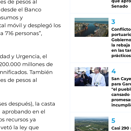
que apro
es de pesos al
Senado
o desde el Banco
insumos y
l móvil y desplegó los
Conflicto
 a 716 personas”,
portuario
Gobierno 
la rebaja
en las tar
prácticos
idad y Urgencia, el
 200.000 millones de
mnificados. También
San Caye
es de pesos al
para Gar
"el puebl
cansado
promesa
ses después), la casta
incumpli
ia aprobando en el
s recursos ya
 vetó la ley que
Casi 290 