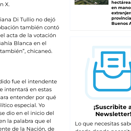
hectárea
n X.
en mano
extranjer
provinci
iana Di Tullio no dejó
Buenos A
robación también contó
 el acta de la votación
ahía Blanca en el
 también”, chicaneó.
dido fue el intendente
e intentará en estas
para entender por qué
tico especial. Yo
¡Suscribite a
 dio en el inicio del
Newsletter
 en la palabra que el
Lo que necesitas sab
ente de la Nación, de