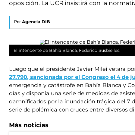
oposición. La UCR insistirá con la normati
Por
Agencia DIB
El intendente de Bahía Blanca, Federico Susbielles.
Luego que el presidente Javier Milei vetara p
27.790, sancionada por el Congreso el 4 de j
emergencia y catástrofe en Bahía Blanca y Co
días y disponía una serie de medidas de asiste
damnificados por la inundación trágica del 7 
serie de polémica con cruces entre diversos di
Más noticias