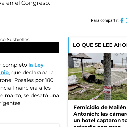
va en el Congreso.
Para compartir:
LO QUE SE LEE AH
or completo
la Ley
unio
, que declaraba la
ronel Rosales por 180
ncia financiera a los
de marzo, se desató una
rigentes.
Femicidio de Mailén
Antonich: las cámar
un hotel captaron t