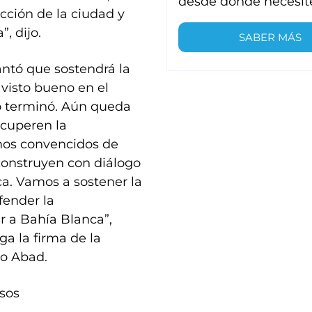
desde donde necesit
ucción de la ciudad y
, dijo.
SABER MÁS
lantó que sostendrá la
 visto bueno en el
o terminó. Aún queda
ecuperen la
amos convencidos de
 construyen con diálogo
ca. Vamos a sostener la
fender la
r a Bahía Blanca”,
a la firma de la
no Abad.
osos