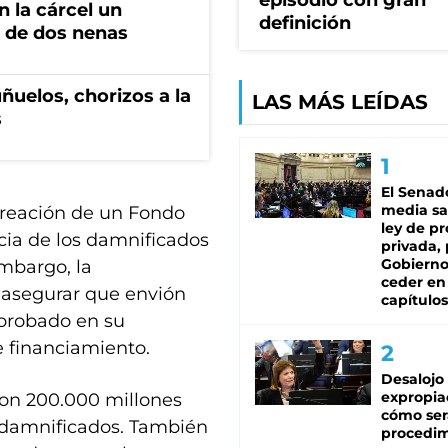
episodio con gran
 la cárcel un
definición
 de dos nenas
ñuelos, chorizos a la
LAS MÁS LEÍDAS
s
El Senad
media sa
 creación de un Fondo
ley de p
cia de los damnificados
privada, 
Gobierno
embargo, la
ceder en
al asegurar que envión
capítulos
aprobado en su
e financiamiento.
Desalojo
expropia
con 200.000 millones
cómo ser
 damnificados. También
procedi