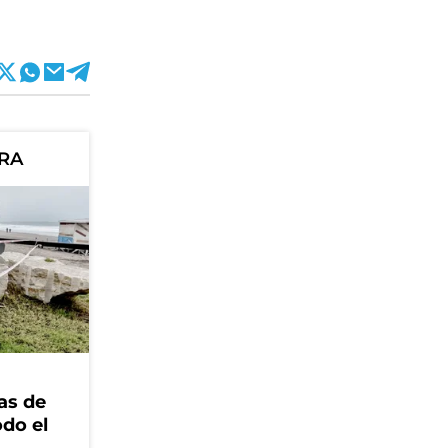
ORA
as de
odo el