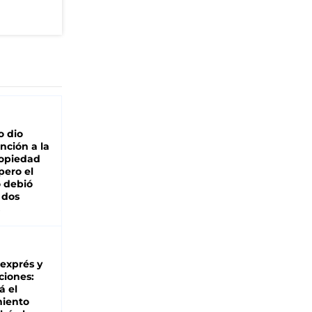
o dio
nción a la
ropiedad
pero el
 debió
 dos
 exprés y
ciones:
á el
miento