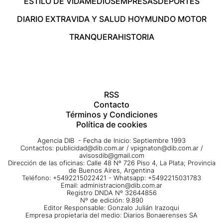
ESTILO DE VIDA
MEDIOS
EMPRESAS
DEPORTES
DIARIO EXTRA
VIDA Y SALUD HOY
MUNDO MOTOR
TRANQUERA
HISTORIA
RSS
Contacto
Términos y Condiciones
Política de cookies
Agencia DIB - Fecha de Inicio: Septiembre 1993
Contactos:
publicidad@dib.com.ar
/
vpignaton@dib.com.ar
/
avisosdib@gmail.com
Dirección de las oficinas: Calle 48 Nº 726 Piso 4, La Plata; Provincia
de Buenos Aires, Argentina
Teléfono: +5492215022421 - Whatsapp: +5492215031783
Email:
administracion@dib.com.ar
Registro DNDA Nº 32644856
Nº de edición: 9.890
Editor Responsable: Gonzalo Julián Irazoqui
Empresa propietaria del medio: Diarios Bonaerenses SA