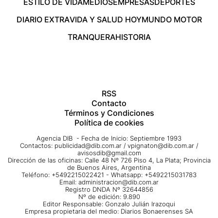
ESTILO DE VIDA
MEDIOS
EMPRESAS
DEPORTES
DIARIO EXTRA
VIDA Y SALUD HOY
MUNDO MOTOR
TRANQUERA
HISTORIA
RSS
Contacto
Términos y Condiciones
Política de cookies
Agencia DIB - Fecha de Inicio: Septiembre 1993
Contactos:
publicidad@dib.com.ar
/
vpignaton@dib.com.ar
/
avisosdib@gmail.com
Dirección de las oficinas: Calle 48 Nº 726 Piso 4, La Plata; Provincia
de Buenos Aires, Argentina
Teléfono: +5492215022421 - Whatsapp: +5492215031783
Email:
administracion@dib.com.ar
Registro DNDA Nº 32644856
Nº de edición: 9.890
Editor Responsable: Gonzalo Julián Irazoqui
Empresa propietaria del medio: Diarios Bonaerenses SA