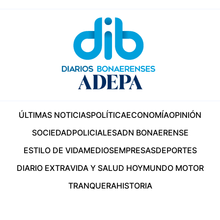
ÚLTIMAS NOTICIAS
POLÍTICA
ECONOMÍA
OPINIÓN
SOCIEDAD
POLICIALES
ADN BONAERENSE
ESTILO DE VIDA
MEDIOS
EMPRESAS
DEPORTES
DIARIO EXTRA
VIDA Y SALUD HOY
MUNDO MOTOR
TRANQUERA
HISTORIA