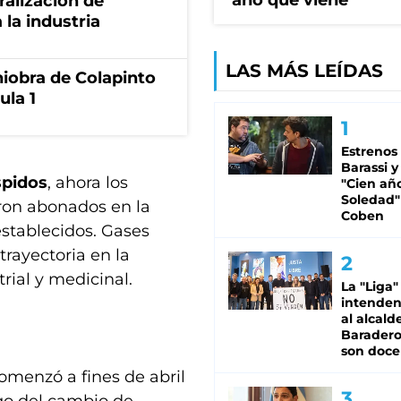
año que viene
ralización de
 la industria
LAS MÁS LEÍDAS
niobra de Colapinto
ula 1
Estrenos
Barassi y
spidos
, ahora los
"Cien añ
Soledad"
ron abonados en la
Coben
establecidos. Gases
rayectoria en la
rial y medicinal.
La "Liga"
intende
al alcald
Baradero
son doce
comenzó a fines de abril