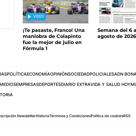
VIDEO
¡Te pasaste, Franco! Una
Semana del 6 a
maniobra de Colapinto
agosto de 202
fue la mejor de julio en
Fórmula 1
IAS
POLÍTICA
ECONOMÍA
OPINIÓN
SOCIEDAD
POLICIALES
ADN BONA
MEDIOS
EMPRESAS
DEPORTES
DIARIO EXTRA
VIDA Y SALUD HOY
M
STORIA
scripción Newsletter
Historia
Términos y Condiciones
Política de cookies
RSS