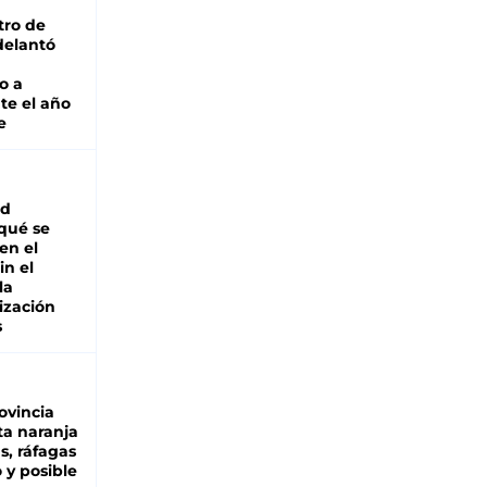
tro de
adelantó
o a
te el año
e
ad
 qué se
en el
in el
la
ización
s
ovincia
ta naranja
as, ráfagas
 y posible