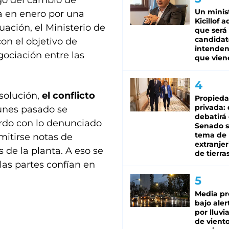
ego del cambio de
Un minis
a en enero por una
Kicillof 
ación, el Ministerio de
que será
candidat
on el objetivo de
intenden
gociación entre las
que vien
solución,
el conflicto
Propied
privada:
lunes pasado se
debatirá 
rdo con lo denunciado
Senado s
tema de 
mitirse notas de
extranjer
 de la planta. A eso se
de tierra
las partes confían en
Media pr
bajo aler
por lluvi
de viento