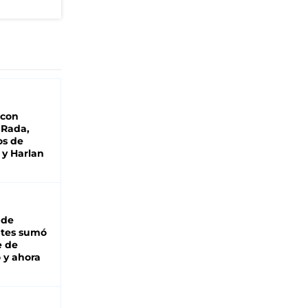
 con
 Rada,
os de
 y Harlan
 de
ntes sumó
e de
 y ahora