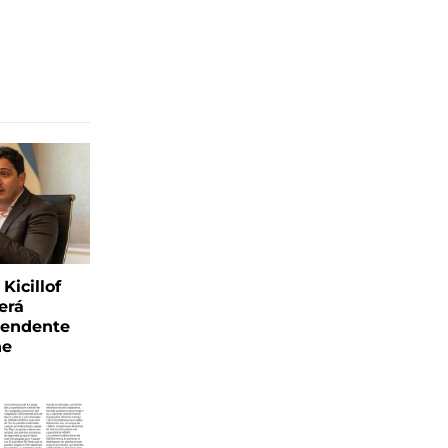
Kicillof
erá
tendente
ne