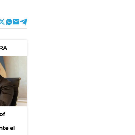
ORA
of
nte el