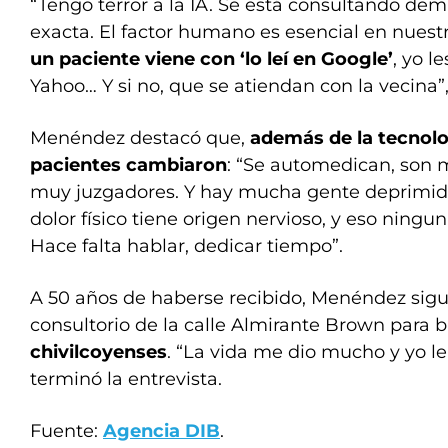
“Tengo terror a la IA. Se está consultando dem
exacta. El factor humano es esencial en nuest
un paciente viene con ‘lo leí en Google’
, yo l
Yahoo… Y si no, que se atiendan con la vecina”,
Menéndez destacó que,
además de la tecnolo
pacientes cambiaron
: “Se automedican, son
muy juzgadores. Y hay mucha gente deprimid
dolor físico tiene origen nervioso, y eso ning
Hace falta hablar, dedicar tiempo”.
A 50 años de haberse recibido, Menéndez sigu
consultorio de la calle Almirante Brown para b
chivilcoyenses
. “La vida me dio mucho y yo le
terminó la entrevista.
Fuente:
Agencia DIB
.