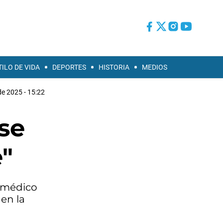
TILO DE VIDA
DEPORTES
HISTORIA
MEDIOS
de 2025 - 15:22
se
e"
l médico
en la