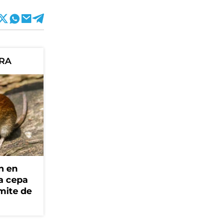
ORA
n en
la cepa
mite de