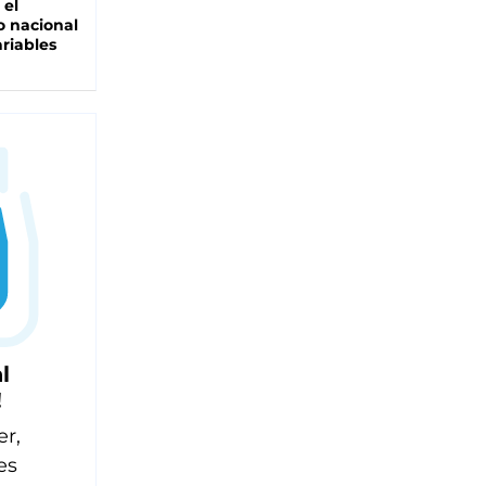
 el
 nacional
riables
l
!
er,
es