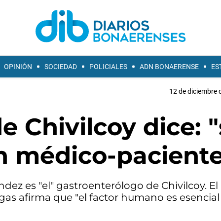
OPINIÓN
SOCIEDAD
POLICIALES
ADN BONAERENSE
ES
12 de diciembre 
 Chivilcoy dice: "
ón médico-pacient
dez es "el" gastroenterólogo de Chivilcoy. E
gas afirma que "el factor humano es esencial 