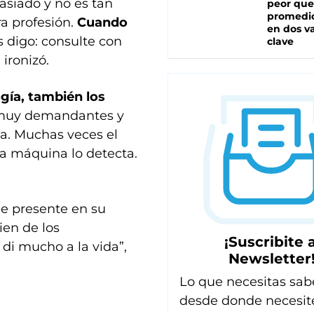
asiado y no es tan
peor que
promedio
ra profesión.
Cuando
en dos va
es digo: consulte con
clave
 ironizó.
gía, también los
 muy demandantes y
a. Muchas veces el
una máquina lo detecta.
e presente en su
ien de los
¡Suscribite a
 di mucho a la vida”,
Newsletter
Lo que necesitas sab
desde donde necesit