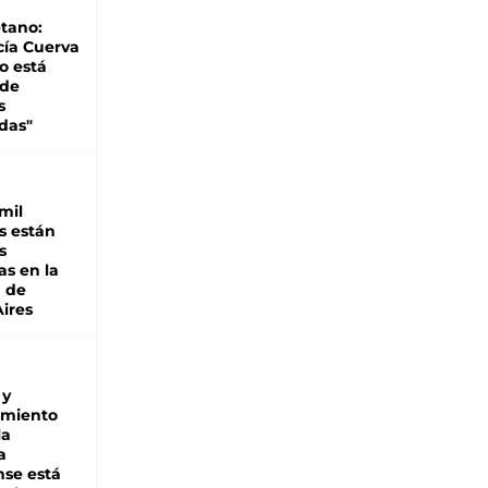
tano:
cía Cuerva
o está
 de
s
das"
mil
s están
s
as en la
a de
ires
 y
miento
la
a
se está