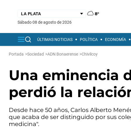
8°
sábado 08 de agosto de 2026
ÚLTIMAS NOTICIAS
POLÍTICA
ECONOMÍA
Portada
>
Sociedad
>
ADN Bonaerense
>
Chivilcoy
Una eminencia de
perdió la relaci
Desde hace 50 años, Carlos Alberto Menén
que acaba de ser distinguido por sus cole
medicina".