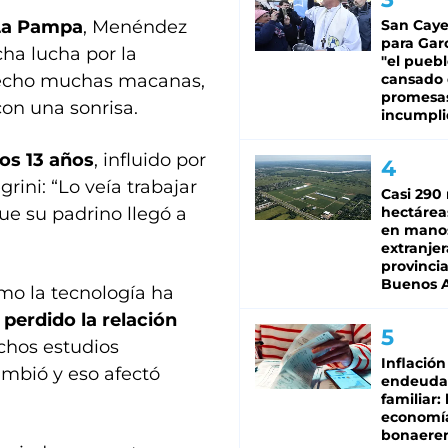
 La Pampa
, Menéndez
San Caye
para Gar
ha lucha por la
"el puebl
hecho muchas macanas,
cansado
promesa
on una sonrisa.
incumpli
los 13 años
, influido por
grini: “Lo veía trabajar
Casi 290 
que su padrino llegó a
hectárea
en mano
extranjer
provinci
Buenos A
ómo la tecnología ha
 perdido la relación
chos estudios
Inflación
mbió y eso afectó
endeuda
familiar: 
economí
bonaeren