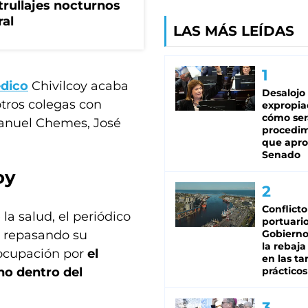
trullajes nocturnos
ral
LAS MÁS LEÍDAS
dico
Chivilcoy acaba
Desalojo
otros colegas con
expropia
cómo ser
Manuel Chemes, José
procedi
que apro
Senado
oy
Conflicto
la salud, el periódico
portuario
, repasando su
Gobierno 
la rebaja
eocupación por
el
en las tar
no dentro del
prácticos