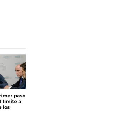
 primer paso
l límite a
e los