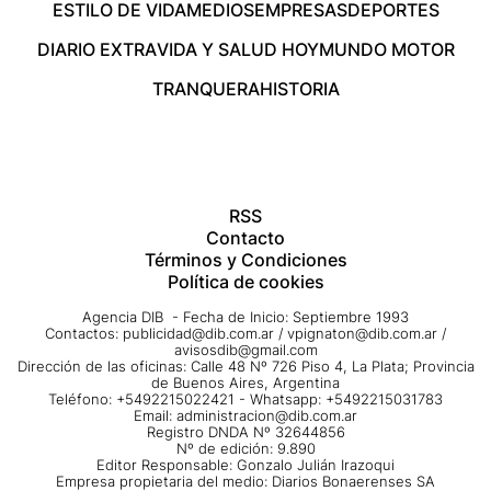
ESTILO DE VIDA
MEDIOS
EMPRESAS
DEPORTES
DIARIO EXTRA
VIDA Y SALUD HOY
MUNDO MOTOR
TRANQUERA
HISTORIA
RSS
Contacto
Términos y Condiciones
Política de cookies
Agencia DIB - Fecha de Inicio: Septiembre 1993
Contactos:
publicidad@dib.com.ar
/
vpignaton@dib.com.ar
/
avisosdib@gmail.com
Dirección de las oficinas: Calle 48 Nº 726 Piso 4, La Plata; Provincia
de Buenos Aires, Argentina
Teléfono: +5492215022421 - Whatsapp: +5492215031783
Email:
administracion@dib.com.ar
Registro DNDA Nº 32644856
Nº de edición: 9.890
Editor Responsable: Gonzalo Julián Irazoqui
Empresa propietaria del medio: Diarios Bonaerenses SA