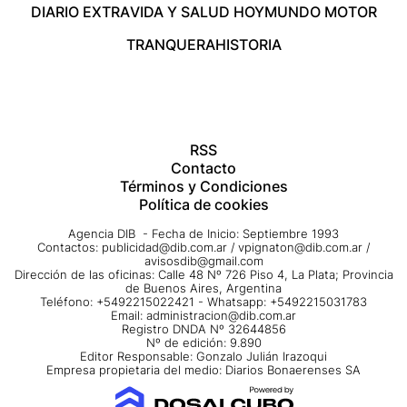
DIARIO EXTRA
VIDA Y SALUD HOY
MUNDO MOTOR
TRANQUERA
HISTORIA
RSS
Contacto
Términos y Condiciones
Política de cookies
Agencia DIB - Fecha de Inicio: Septiembre 1993
Contactos:
publicidad@dib.com.ar
/
vpignaton@dib.com.ar
/
avisosdib@gmail.com
Dirección de las oficinas: Calle 48 Nº 726 Piso 4, La Plata; Provincia
de Buenos Aires, Argentina
Teléfono: +5492215022421 - Whatsapp: +5492215031783
Email:
administracion@dib.com.ar
Registro DNDA Nº 32644856
Nº de edición: 9.890
Editor Responsable: Gonzalo Julián Irazoqui
Empresa propietaria del medio: Diarios Bonaerenses SA