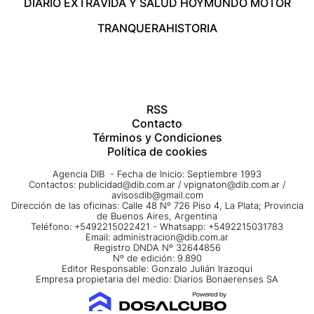
DIARIO EXTRA
VIDA Y SALUD HOY
MUNDO MOTOR
TRANQUERA
HISTORIA
RSS
Contacto
Términos y Condiciones
Política de cookies
Agencia DIB - Fecha de Inicio: Septiembre 1993
Contactos:
publicidad@dib.com.ar
/
vpignaton@dib.com.ar
/
avisosdib@gmail.com
Dirección de las oficinas: Calle 48 Nº 726 Piso 4, La Plata; Provincia
de Buenos Aires, Argentina
Teléfono: +5492215022421 - Whatsapp: +5492215031783
Email:
administracion@dib.com.ar
Registro DNDA Nº 32644856
Nº de edición: 9.890
Editor Responsable: Gonzalo Julián Irazoqui
Empresa propietaria del medio: Diarios Bonaerenses SA