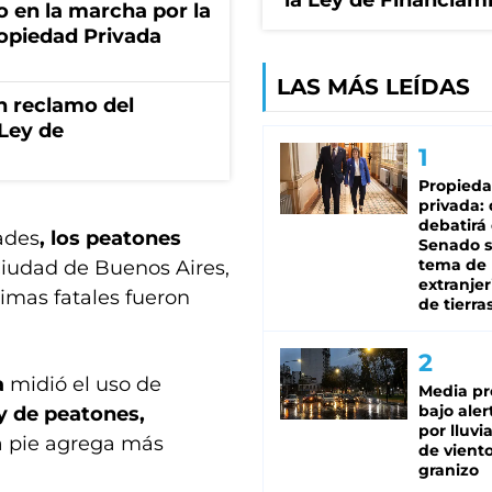
la Ley de Financiam
o en la marcha por la
ropiedad Privada
LAS MÁS LEÍDAS
n reclamo del
 Ley de
Propied
privada:
debatirá 
ades
, los peatones
Senado s
tema de 
 Ciudad de Buenos Aires,
extranjer
timas fatales fueron
de tierra
a
midió el uso de
Media pr
bajo aler
y de peatones,
por lluvi
 a pie agrega más
de viento
granizo