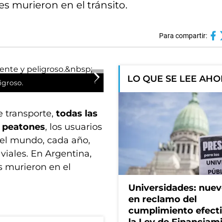
s murieron en el tránsito.
Para compartir:
LO QUE SE LEE AH
ligroso.
e transporte,
todas las
n peatones
, los usuarios
n el mundo, cada año,
iales. En Argentina,
s murieron en el
Universidades: nuev
en reclamo del
cumplimiento efect