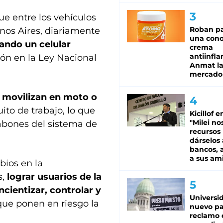
que entre los vehículos
Roban pa
enos Aires, diariamente
una cono
ndo un celular
crema
antiinfla
ión en la Ley Nacional
Anmat la 
mercado
e movilizan en moto o
uito de trabajo, lo que
Kicillof e
"Milei no
labones del sistema de
recursos
dárselos 
bancos, a
a sus am
bios en la
s,
lograr usuarios de la
cientizar, controlar y
Universi
ue ponen en riesgo la
nuevo pa
reclamo 