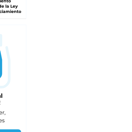
iento
de la Ley
ciamiento
l
!
er,
es