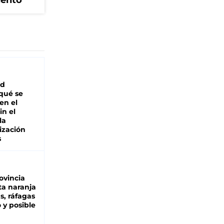
iento
ad
 qué se
en el
in el
la
ización
s
ovincia
ta naranja
as, ráfagas
 y posible