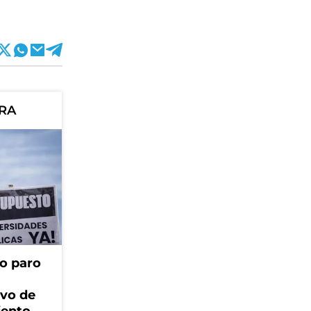
ORA
o paro
ivo de