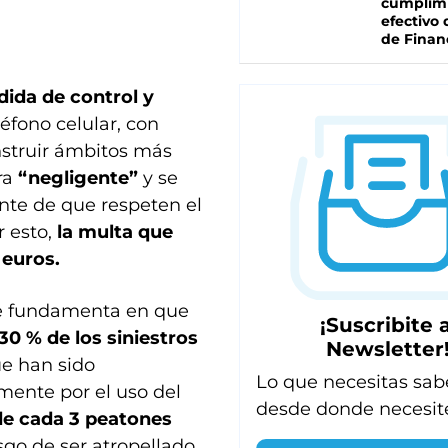
cumplim
efectivo 
de Finan
ida de control y
éfono celular, con
nstruir ámbitos más
ra
“negligente”
y se
nte de que respeten el
r esto,
la multa que
 euros.
se fundamenta en que
¡Suscribite a
 30 % de los siniestros
Newsletter
e han sido
Lo que necesitas sab
mente por el uso del
desde donde necesit
de cada 3 peatones
esgo de ser atropellado.