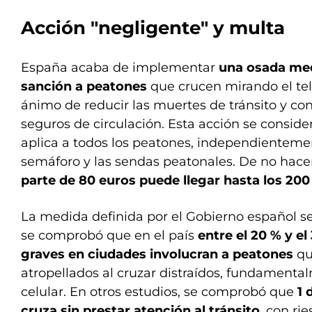
Acción "negligente" y multa
España acaba de implementar
una osada med
sanción a peatones
que crucen mirando el tel
ánimo de reducir las muertes de tránsito y co
seguros de circulación. Esta acción se conside
aplica a todos los peatones, independienteme
semáforo y las sendas peatonales. De no hace
parte de 80 euros puede llegar hasta los 200
La medida definida por el Gobierno español 
se comprobó que en el país
entre el 20 % y el
graves en ciudades involucran a peatones
qu
atropellados al cruzar distraídos, fundamental
celular. En otros estudios, se comprobó que
1 
cruza sin prestar atención al tránsito
, con ri