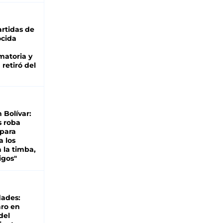
rtidas de
cida
matoria y
retiró del
n Bolívar:
s roba
 para
a los
 la timba,
igos"
dades:
ro en
del