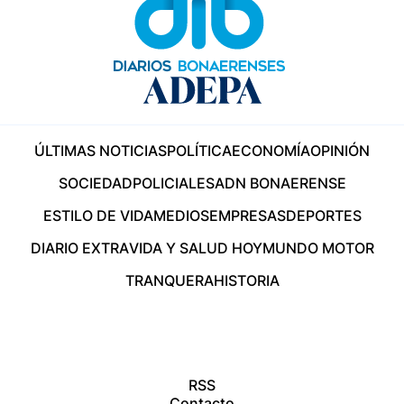
ÚLTIMAS NOTICIAS
POLÍTICA
ECONOMÍA
OPINIÓN
SOCIEDAD
POLICIALES
ADN BONAERENSE
ESTILO DE VIDA
MEDIOS
EMPRESAS
DEPORTES
DIARIO EXTRA
VIDA Y SALUD HOY
MUNDO MOTOR
TRANQUERA
HISTORIA
RSS
Contacto