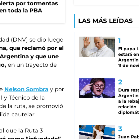
 alerta por tormentas
 en toda la PBA
LAS MÁS LEÍDAS
idad (DNV) se dio luego
a, que reclamó por el
El papa 
estará en
a Argentina y que une
Argentina
go,
en un trayecto de
11 de no
te
Nelson Sombra
y por
Dura res
Argentina
 y Técnico de la
a la reba
e la ruta, se promovió
relación
diplomát
ida cautelar.
al que la Ruta 3
Juan Pabl