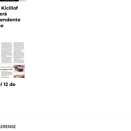
Kicillof
erá
tendente
ne
l 12 de
6
ERENSE