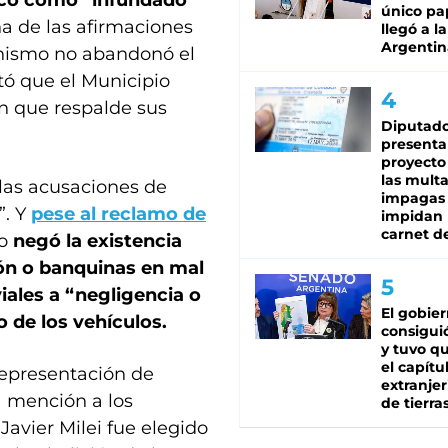
ficó como “infundado”
único pa
na de las afirmaciones
llegó a la
Argentin
anismo no abandonó el
tó que el Municipio
n que respalde sus
Diputado
presenta
proyecto
las mult
 las acusaciones de
impagas
”. Y
pese al reclamo de
impidan 
carnet d
mo
negó la existencia
ión o banquinas en mal
viales a “negligencia o
El gobie
 de los vehículos.
consiguió
y tuvo qu
el capítu
representación de
extranjer
a mención a los
de tierra
Javier Milei fue elegido