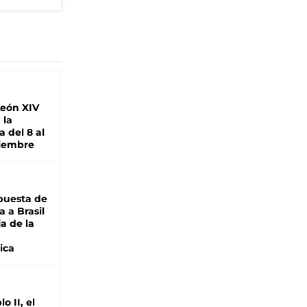
León XIV
 la
 del 8 al
viembre
puesta de
 a Brasil
ja de la
ica
o II, el