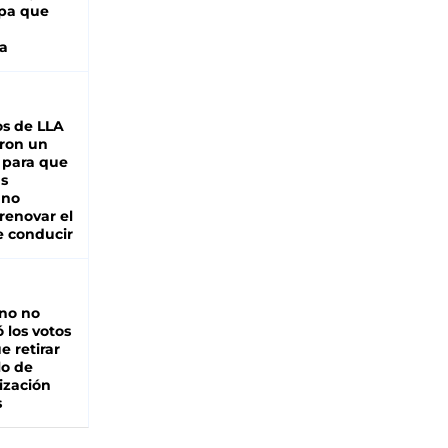
pa que
a
s de LLA
ron un
 para que
as
 no
renovar el
e conducir
rno no
 los votos
e retirar
lo de
ización
s