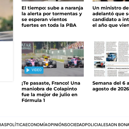
El tiempo: sube a naranja
Un ministro de 
la alerta por tormentas y
adelantó que s
se esperan vientos
candidato a in
fuertes en toda la PBA
el año que vie
VIDEO
¡Te pasaste, Franco! Una
Semana del 6 a
maniobra de Colapinto
agosto de 202
fue la mejor de julio en
Fórmula 1
IAS
POLÍTICA
ECONOMÍA
OPINIÓN
SOCIEDAD
POLICIALES
ADN BONA