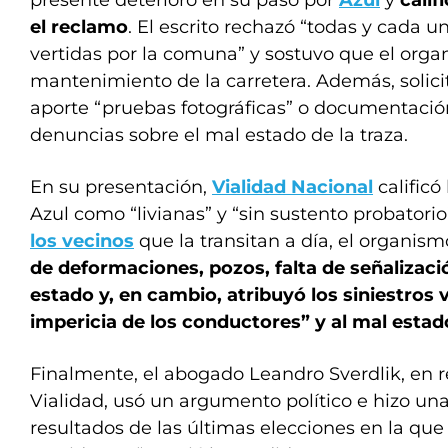
presente deterioro en su paso por
Azul
y
cali
el reclamo
. El escrito rechazó “todas y cada u
vertidas por la comuna” y sostuvo que el org
mantenimiento de la carretera. Además, solici
aporte “pruebas fotográficas” o documentació
denuncias sobre el mal estado de la traza.
En su presentación,
Vialidad Nacional
calificó
Azul como “livianas” y “sin sustento probatorio
los vecinos
que la transitan a día, el organis
de deformaciones, pozos, falta de señalizac
estado y, en cambio, atribuyó los siniestros 
impericia de los conductores” y al mal estado
Finalmente, el abogado Leandro Sverdlik, en 
Vialidad, usó un argumento político e hizo un
resultados de las últimas elecciones en la que 