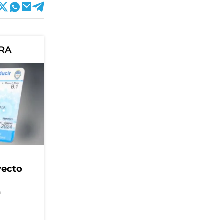
ORA
yecto
n