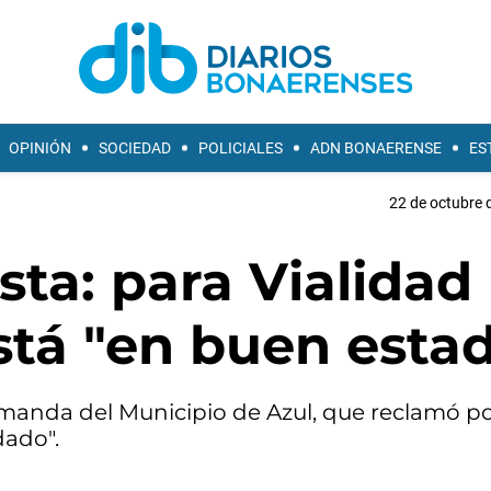
OPINIÓN
SOCIEDAD
POLICIALES
ADN BONAERENSE
ES
22 de octubre 
ta: para Vialidad 
stá "en buen esta
emanda del Municipio de Azul, que reclamó po
dado".