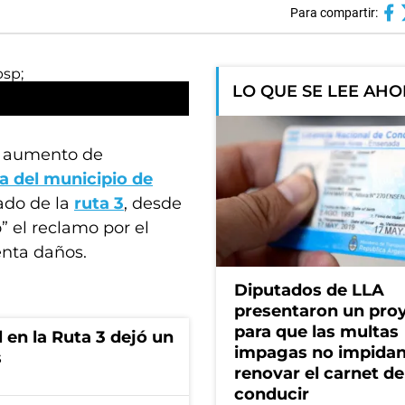
Para compartir:
LO QUE SE LEE AH
el aumento de
 del municipio de
tado de la
ruta 3
, desde
 el reclamo por el
enta daños.
Diputados de LLA
presentaron un pro
para que las multas
 en la Ruta 3 dejó un
impagas no impida
s
renovar el carnet de
conducir