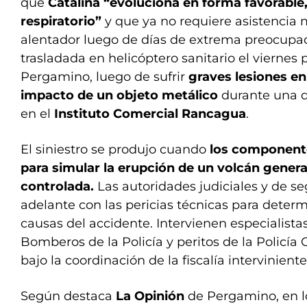
que
Catalina “evoluciona en forma favorable,
respiratorio”
y que ya no requiere asistencia 
alentador luego de días de extrema preocupac
trasladada en helicóptero sanitario el viernes
Pergamino, luego de sufrir
graves lesiones en
impacto de un objeto metálico
durante una d
en el
Instituto Comercial Rancagua
.
El siniestro se produjo cuando
los componente
para simular la erupción de un volcán gener
controlada.
Las autoridades judiciales y de s
adelante con las pericias técnicas para determ
causas del accidente. Intervienen especialistas
Bomberos de la Policía y peritos de la Policía 
bajo la coordinación de la fiscalía interviniente
Según destaca
La Opinión
de Pergamino, en l