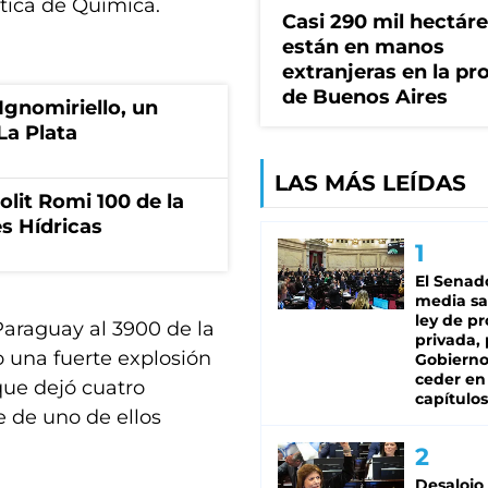
tica de Química.
Casi 290 mil hectár
están en manos
extranjeras en la pr
de Buenos Aires
Ignomiriello, un
La Plata
LAS MÁS LEÍDAS
olit Romi 100 de la
s Hídricas
El Senad
media sa
ley de p
 Paraguay al 3900 de la
privada, 
 una fuerte explosión
Gobierno
ceder en
que dejó cuatro
capítulos
 de uno de ellos
Desalojo