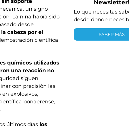
 sin soporte
Newsletter
mecánica, un signo
Lo que necesitas sab
ión. La niña había sido
desde donde necesit
 pasado desde
 la cabeza por el
SABER MÁS
emostración científica
s químicos utilizados
aron una reacción no
eguridad siguen
inar con precisión las
 en explosivos,
Científica bonaerense,
.
os últimos días
los