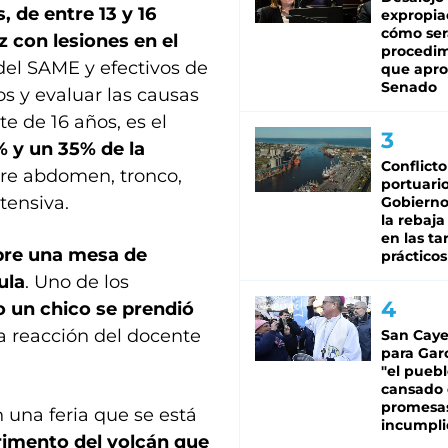
, de entre 13 y 16
expropia
cómo ser
z con lesiones en el
procedi
 del SAME y efectivos de
que apro
Senado
os y evaluar las causas
te de 16 años, es el
% y un 35% de la
Conflicto
re abdomen, tronco,
portuario
tensiva.
Gobierno 
la rebaja
en las tar
bre una mesa de
prácticos
ula
. Uno de los
 un chico se prendió
la reacción del docente
San Caye
para Gar
"el puebl
cansado
promesa
n una feria que se está
incumpli
erimento del volcán que