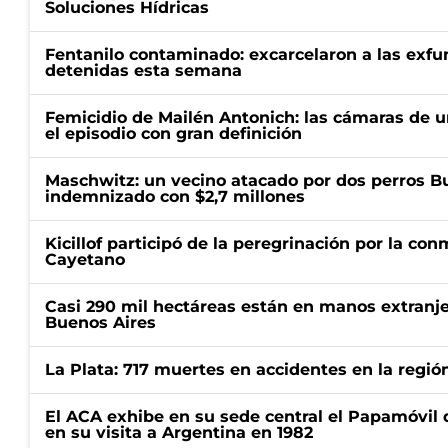
Soluciones Hídricas
Fentanilo contaminado: excarcelaron a las exf
detenidas esta semana
Femicidio de Mailén Antonich: las cámaras de u
el episodio con gran definición
Maschwitz: un vecino atacado por dos perros Bul
indemnizado con $2,7 millones
Kicillof participó de la peregrinación por la c
Cayetano
Casi 290 mil hectáreas están en manos extranje
Buenos Aires
La Plata: 717 muertes en accidentes en la regió
El ACA exhibe en su sede central el Papamóvil 
en su visita a Argentina en 1982