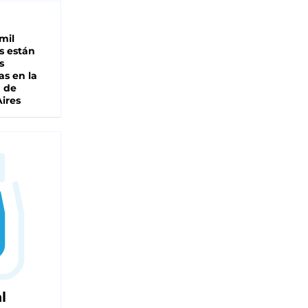
mil
s están
s
as en la
a de
ires
l