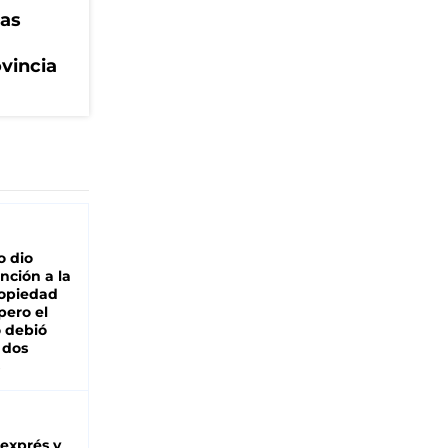
eas
ovincia
o dio
nción a la
ropiedad
pero el
 debió
 dos
 exprés y