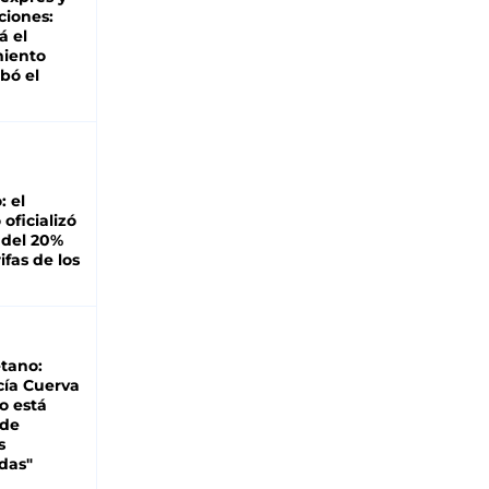
ciones:
á el
miento
bó el
: el
oficializó
 del 20%
ifas de los
tano:
cía Cuerva
o está
 de
s
das"