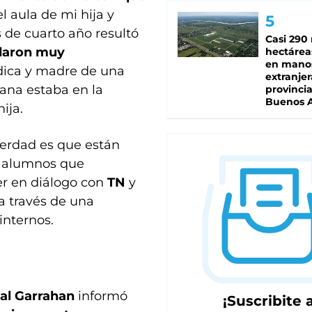
el aula de mi hija y
 de cuarto año resultó
Casi 290 
aron muy
hectárea
en mano
dica y madre de una
extranjer
ana estaba en la
provinci
Buenos A
ija.
verdad es que están
s alumnos que
r en diálogo con
TN
y
 a través de una
internos.
al Garrahan
informó
¡Suscribite a