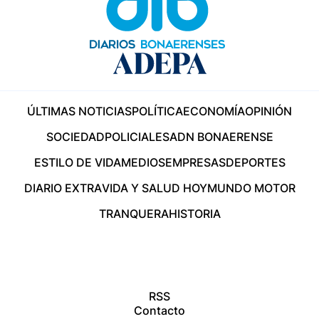
ÚLTIMAS NOTICIAS
POLÍTICA
ECONOMÍA
OPINIÓN
SOCIEDAD
POLICIALES
ADN BONAERENSE
ESTILO DE VIDA
MEDIOS
EMPRESAS
DEPORTES
DIARIO EXTRA
VIDA Y SALUD HOY
MUNDO MOTOR
TRANQUERA
HISTORIA
RSS
Contacto