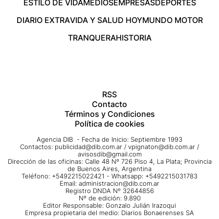
ESTILO DE VIDA
MEDIOS
EMPRESAS
DEPORTES
DIARIO EXTRA
VIDA Y SALUD HOY
MUNDO MOTOR
TRANQUERA
HISTORIA
RSS
Contacto
Términos y Condiciones
Política de cookies
Agencia DIB - Fecha de Inicio: Septiembre 1993
Contactos:
publicidad@dib.com.ar
/
vpignaton@dib.com.ar
/
avisosdib@gmail.com
Dirección de las oficinas: Calle 48 Nº 726 Piso 4, La Plata; Provincia
de Buenos Aires, Argentina
Teléfono: +5492215022421 - Whatsapp: +5492215031783
Email:
administracion@dib.com.ar
Registro DNDA Nº 32644856
Nº de edición: 9.890
Editor Responsable: Gonzalo Julián Irazoqui
Empresa propietaria del medio: Diarios Bonaerenses SA