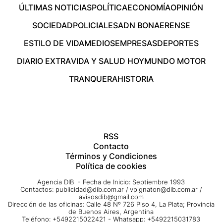
ÚLTIMAS NOTICIAS
POLÍTICA
ECONOMÍA
OPINIÓN
SOCIEDAD
POLICIALES
ADN BONAERENSE
ESTILO DE VIDA
MEDIOS
EMPRESAS
DEPORTES
DIARIO EXTRA
VIDA Y SALUD HOY
MUNDO MOTOR
TRANQUERA
HISTORIA
RSS
Contacto
Términos y Condiciones
Política de cookies
Agencia DIB - Fecha de Inicio: Septiembre 1993
Contactos:
publicidad@dib.com.ar
/
vpignaton@dib.com.ar
/
avisosdib@gmail.com
Dirección de las oficinas: Calle 48 Nº 726 Piso 4, La Plata; Provincia
de Buenos Aires, Argentina
Teléfono: +5492215022421 - Whatsapp: +5492215031783