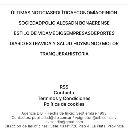
ÚLTIMAS NOTICIAS
POLÍTICA
ECONOMÍA
OPINIÓN
SOCIEDAD
POLICIALES
ADN BONAERENSE
ESTILO DE VIDA
MEDIOS
EMPRESAS
DEPORTES
DIARIO EXTRA
VIDA Y SALUD HOY
MUNDO MOTOR
TRANQUERA
HISTORIA
RSS
Contacto
Términos y Condiciones
Política de cookies
Agencia DIB - Fecha de Inicio: Septiembre 1993
Contactos:
publicidad@dib.com.ar
/
vpignaton@dib.com.ar
/
avisosdib@gmail.com
Dirección de las oficinas: Calle 48 Nº 726 Piso 4, La Plata; Provincia