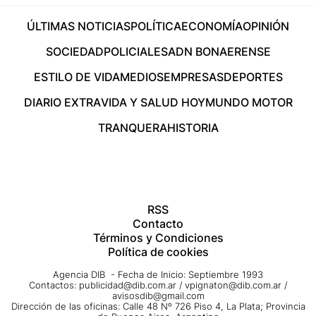
ÚLTIMAS NOTICIAS
POLÍTICA
ECONOMÍA
OPINIÓN
SOCIEDAD
POLICIALES
ADN BONAERENSE
ESTILO DE VIDA
MEDIOS
EMPRESAS
DEPORTES
DIARIO EXTRA
VIDA Y SALUD HOY
MUNDO MOTOR
TRANQUERA
HISTORIA
RSS
Contacto
Términos y Condiciones
Política de cookies
Agencia DIB - Fecha de Inicio: Septiembre 1993
Contactos:
publicidad@dib.com.ar
/
vpignaton@dib.com.ar
/
avisosdib@gmail.com
Dirección de las oficinas: Calle 48 Nº 726 Piso 4, La Plata; Provincia