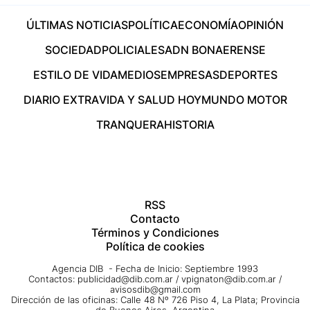
ÚLTIMAS NOTICIAS
POLÍTICA
ECONOMÍA
OPINIÓN
SOCIEDAD
POLICIALES
ADN BONAERENSE
ESTILO DE VIDA
MEDIOS
EMPRESAS
DEPORTES
DIARIO EXTRA
VIDA Y SALUD HOY
MUNDO MOTOR
TRANQUERA
HISTORIA
RSS
Contacto
Términos y Condiciones
Política de cookies
Agencia DIB - Fecha de Inicio: Septiembre 1993
Contactos:
publicidad@dib.com.ar
/
vpignaton@dib.com.ar
/
avisosdib@gmail.com
Dirección de las oficinas: Calle 48 Nº 726 Piso 4, La Plata; Provincia
de Buenos Aires, Argentina