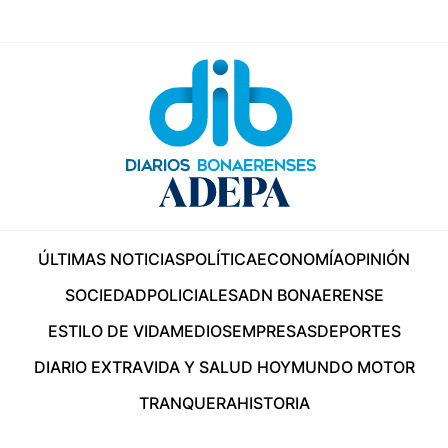
ÚLTIMAS NOTICIAS
POLÍTICA
ECONOMÍA
OPINIÓN
SOCIEDAD
POLICIALES
ADN BONAERENSE
ESTILO DE VIDA
MEDIOS
EMPRESAS
DEPORTES
DIARIO EXTRA
VIDA Y SALUD HOY
MUNDO MOTOR
TRANQUERA
HISTORIA