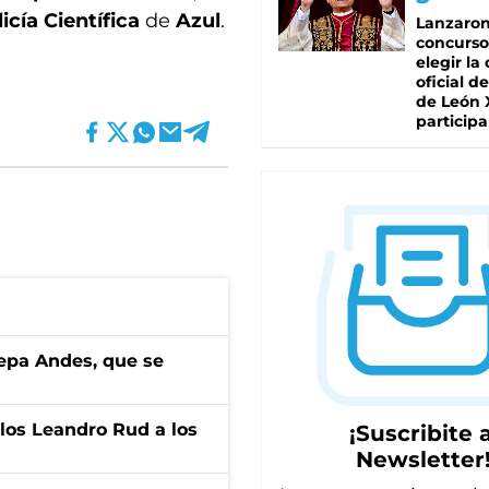
icía Científica
de
Azul
.
Lanzaro
concurso
elegir la
oficial de
de León 
participa
cepa Andes, que se
los Leandro Rud a los
¡Suscribite a
Newsletter