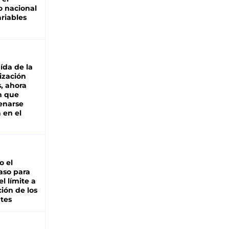
 nacional
riables
aída de la
ización
s, ahora
n que
renarse
 en el
io el
aso para
el límite a
ción de los
tes