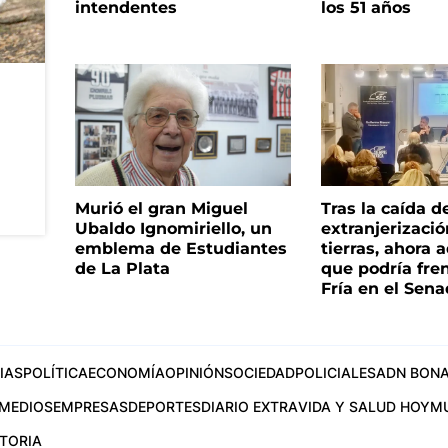
intendentes
los 51 años
Murió el gran Miguel
Tras la caída d
Ubaldo Ignomiriello, un
extranjerizaci
emblema de Estudiantes
tierras, ahora 
de La Plata
que podría fre
Fría en el Sen
IAS
POLÍTICA
ECONOMÍA
OPINIÓN
SOCIEDAD
POLICIALES
ADN BONA
MEDIOS
EMPRESAS
DEPORTES
DIARIO EXTRA
VIDA Y SALUD HOY
M
STORIA