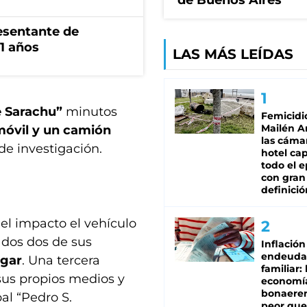
de Buenos Aires
esentante de
1 años
LAS MÁS LEÍDAS
e Sarachu”
minutos
Femicidi
Mailén A
óvil y un camión
las cáma
e investigación.
hotel ca
todo el e
con gran
definició
s el impacto el vehículo
ados dos de sus
Inflación
endeuda
ugar
. Una tercera
familiar: 
 sus propios medios y
economí
bonaeren
al “Pedro S.
peor que