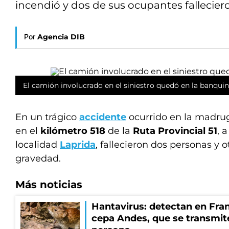
incendió y dos de sus ocupantes fallecier
Por
Agencia DIB
El camión involucrado en el siniestro quedó en la banquin
En un trágico
accidente
ocurrido en la madru
en el
kilómetro 518
de la
Ruta Provincial 51
, 
localidad
Laprida
, fallecieron dos personas y 
gravedad.
Más noticias
Hantavirus: detectan en Fran
cepa Andes, que se transmit