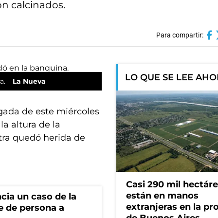
on calcinados.
Para compartir:
LO QUE SE LEE AH
a.
La Nueva
gada de este miércoles
a la altura de la
otra quedó herida de
Casi 290 mil hectár
están en manos
cia un caso de la
extranjeras en la pr
e de persona a