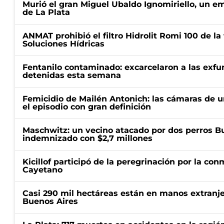
Murió el gran Miguel Ubaldo Ignomiriello, un 
de La Plata
ANMAT prohibió el filtro Hidrolit Romi 100 de l
Soluciones Hídricas
Fentanilo contaminado: excarcelaron a las exf
detenidas esta semana
Femicidio de Mailén Antonich: las cámaras de u
el episodio con gran definición
Maschwitz: un vecino atacado por dos perros Bul
indemnizado con $2,7 millones
Kicillof participó de la peregrinación por la c
Cayetano
Casi 290 mil hectáreas están en manos extranje
Buenos Aires