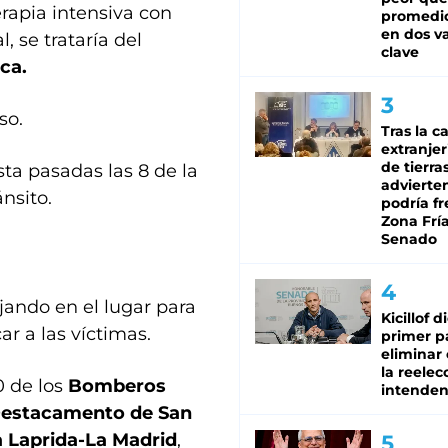
rapia intensiva con
promedio
en dos va
, se trataría del
clave
ca.
so.
Tras la c
extranjer
de tierra
ta pasadas las 8 de la
advierte
nsito.
podría f
Zona Fría
Senado
ajando en el lugar para
Kicillof d
ar a las víctimas.
primer p
eliminar 
la reelec
0 de los
Bomberos
intenden
estacamento de San
 Laprida-La Madrid
,