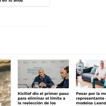
n en 10 años
Kicillof dio el primer paso
Pesar por la m
para eliminar el límite a
representante
la reelección de los
modelos Leand