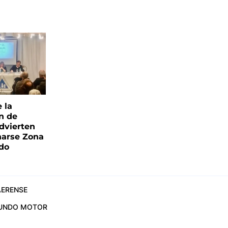
e la
ón de
advierten
narse Zona
ado
ERENSE
UNDO MOTOR