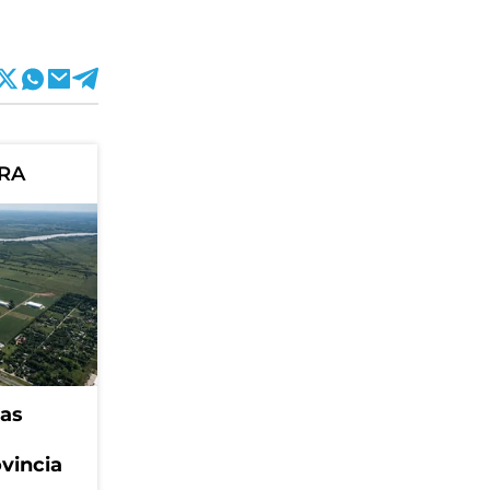
ORA
eas
ovincia