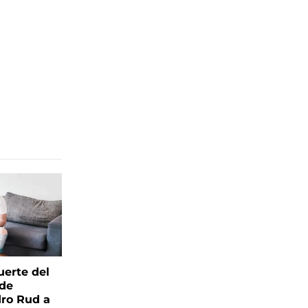
uerte del
 de
ro Rud a