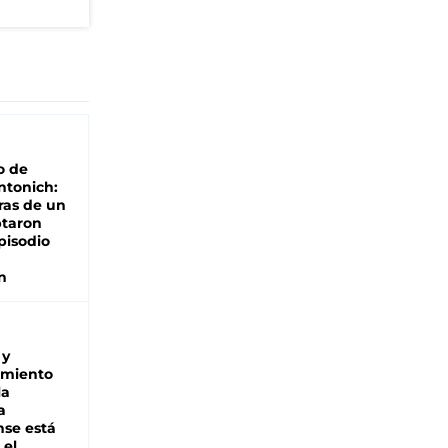
o de
ntonich:
ras de un
ptaron
pisodio
n
 y
miento
la
a
se está
 el