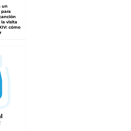
n un
 para
 canción
 la visita
XIV: cómo
r
l
!