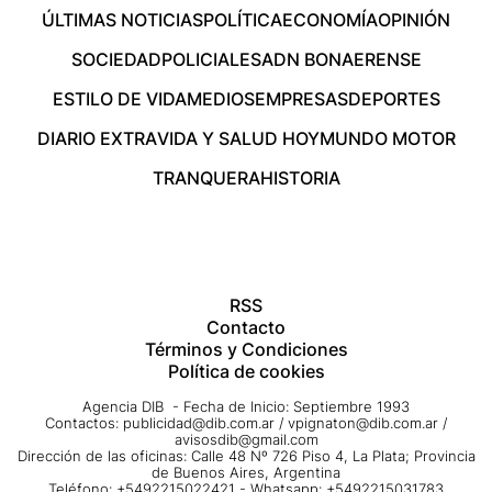
ÚLTIMAS NOTICIAS
POLÍTICA
ECONOMÍA
OPINIÓN
SOCIEDAD
POLICIALES
ADN BONAERENSE
ESTILO DE VIDA
MEDIOS
EMPRESAS
DEPORTES
DIARIO EXTRA
VIDA Y SALUD HOY
MUNDO MOTOR
TRANQUERA
HISTORIA
RSS
Contacto
Términos y Condiciones
Política de cookies
Agencia DIB - Fecha de Inicio: Septiembre 1993
Contactos:
publicidad@dib.com.ar
/
vpignaton@dib.com.ar
/
avisosdib@gmail.com
Dirección de las oficinas: Calle 48 Nº 726 Piso 4, La Plata; Provincia
de Buenos Aires, Argentina
Teléfono: +5492215022421 - Whatsapp: +5492215031783