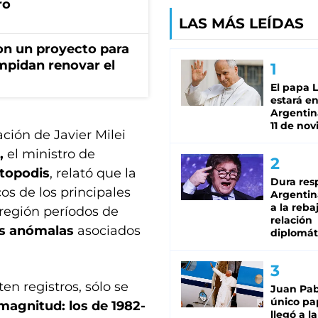
ro
LAS MÁS LEÍDAS
on un proyecto para
mpidan renovar el
El papa 
estará en
Argentina
11 de no
ción de Javier Milei
,
el ministro de
atopodis
, relató que la
Dura res
cos de los principales
Argentina
a la reba
 región períodos de
relación
as anómalas
asociados
diplomát
en registros, sólo se
Juan Pabl
único pa
magnitud: los de 1982-
llegó a la