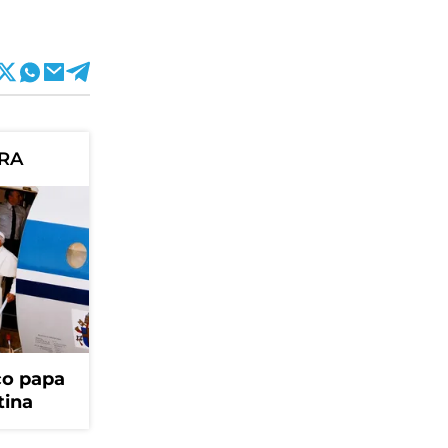
ORA
ico papa
tina