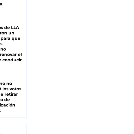
a
s de LLA
ron un
 para que
as
 no
renovar el
e conducir
rno no
 los votos
e retirar
lo de
ización
s