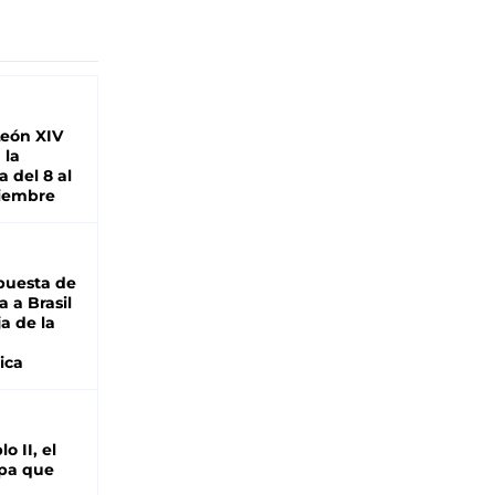
León XIV
 la
 del 8 al
viembre
puesta de
 a Brasil
ja de la
ica
o II, el
pa que