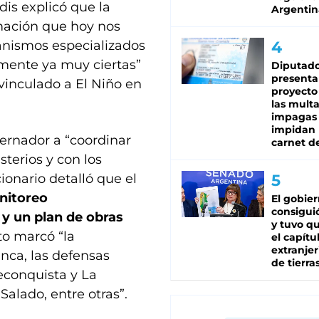
dis explicó que la
Argentin
mación que hoy nos
anismos especializados
mente ya muy ciertas”
Diputado
presenta
vinculado a El Niño en
proyecto
las mult
impagas
impidan 
bernador a “coordinar
carnet d
sterios y con los
cionario detalló que el
nitoreo
El gobie
consiguió
y un plan de obras
y tuvo qu
cto marcó “la
el capítu
extranjer
nca, las defensas
de tierra
Reconquista y La
Salado, entre otras”.