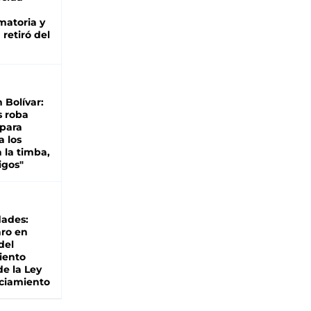
matoria y
retiró del
n Bolívar:
s roba
 para
a los
 la timba,
igos"
dades:
ro en
del
iento
de la Ley
ciamiento