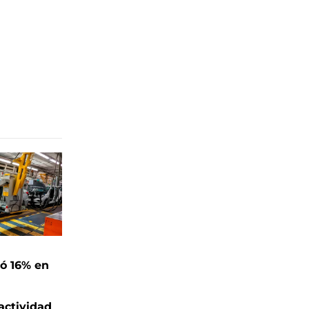
ó 16% en
actividad