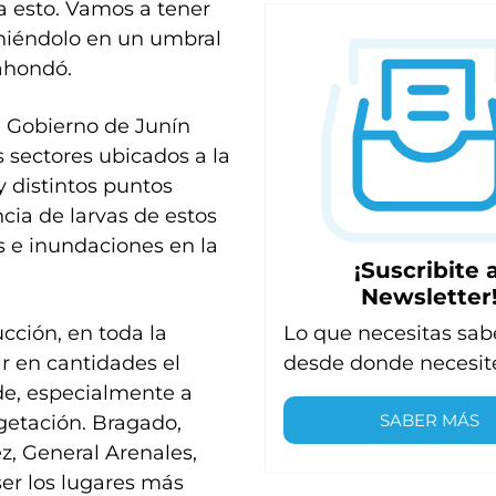
a esto. Vamos a tener
eniéndolo en un umbral
 ahondó.
l Gobierno de Junín
 sectores ubicados a la
y distintos puntos
ncia de larvas de estos
es e inundaciones en la
¡Suscribite a
Newsletter
Lo que necesitas sab
cción, en toda la
desde donde necesit
r en cantidades el
e, especialmente a
SABER MÁS
egetación. Bragado,
ez, General Arenales,
er los lugares más