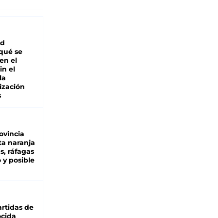
ad
 qué se
en el
in el
la
ización
s
ovincia
ta naranja
as, ráfagas
 y posible
rtidas de
cida