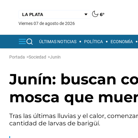
6°
viernes 07 de agosto de 2026
ÚLTIMAS NOTICIAS
POLÍTICA
ECONOMÍA
Portada
>
Sociedad
>
Junín
Junín: buscan con
mosca que mue
Tras las últimas lluvias y el calor, comen
cantidad de larvas de barigüí.