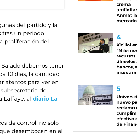
crema
antiinfla
Anmat la 
mercado
gunas del partido y la
 tras un periodo
 proliferación del
Kicillof e
"Milei no
recursos
dárselos 
ío Salado debemos tener
bancos, a
a sus am
 10 días, la cantidad
r atentos para ver en
 subsecretaria de
Universi
 Laffaye, al
diario La
nuevo pa
reclamo 
cumplim
efectivo 
os de control, no solo
de Finan
s que desembocan en el