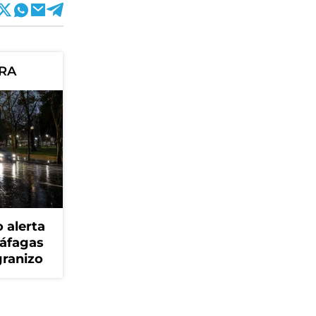
ORA
 alerta
ráfagas
granizo