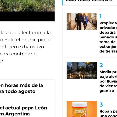
Propied
privada:
idas que afectaron a la
debatirá 
Senado s
, desde el municipio de
tema de 
nitoreo exhaustivo
extranjer
de tierra
para controlar el
r.
Media pr
bajo aler
por lluvi
n horas más de la
de viento
granizo
ara todo agosto
 el actual papa León
Roban pa
en Argentina
una cono