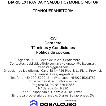
DIARIO EXTRA
VIDA Y SALUD HOY
MUNDO MOTOR
TRANQUERA
HISTORIA
RSS
Contacto
Términos y Condiciones
Política de cookies
Agencia DIB - Fecha de Inicio: Septiembre 1993
Contactos:
publicidad@dib.com.ar
/
vpignaton@dib.com.ar
/
avisosdib@gmail.com
Dirección de las oficinas: Calle 48 Nº 726 Piso 4, La Plata; Provincia
de Buenos Aires, Argentina
Teléfono: +5492215022421 - Whatsapp: +5492215031783
Email:
administracion@dib.com.ar
Registro DNDA Nº 32644856
Nº de edición: 9.890
Editor Responsable: Gonzalo Julián Irazoqui
Empresa propietaria del medio: Diarios Bonaerenses SA