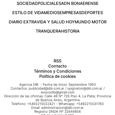
SOCIEDAD
POLICIALES
ADN BONAERENSE
ESTILO DE VIDA
MEDIOS
EMPRESAS
DEPORTES
DIARIO EXTRA
VIDA Y SALUD HOY
MUNDO MOTOR
TRANQUERA
HISTORIA
RSS
Contacto
Términos y Condiciones
Política de cookies
Agencia DIB - Fecha de Inicio: Septiembre 1993
Contactos:
publicidad@dib.com.ar
/
vpignaton@dib.com.ar
/
avisosdib@gmail.com
Dirección de las oficinas: Calle 48 Nº 726 Piso 4, La Plata; Provincia
de Buenos Aires, Argentina
Teléfono: +5492215022421 - Whatsapp: +5492215031783
Email:
administracion@dib.com.ar
Registro DNDA Nº 32644856