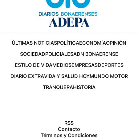
ÚLTIMAS NOTICIAS
POLÍTICA
ECONOMÍA
OPINIÓN
SOCIEDAD
POLICIALES
ADN BONAERENSE
ESTILO DE VIDA
MEDIOS
EMPRESAS
DEPORTES
DIARIO EXTRA
VIDA Y SALUD HOY
MUNDO MOTOR
TRANQUERA
HISTORIA
RSS
Contacto
Términos y Condiciones